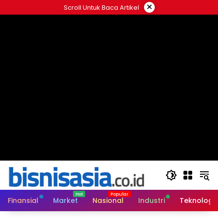
Langsung
×
Scroll Untuk Baca Artikel
ke
konten
Finansial
Market
Nasional
Industri
Teknologi