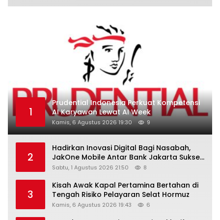
Prudential Indonesia Perkuat Kompetensi
1
AI Karyawan Lewat AI Week
Kamis, 6 Agustus 2026 19:30
9
Hadirkan Inovasi Digital Bagi Nasabah,
2
JakOne Mobile Antar Bank Jakarta Sukses
Raih Digital Excellence Awards 2026
Sabtu, 1 Agustus 2026 21:50
8
Kisah Awak Kapal Pertamina Bertahan di
3
Tengah Risiko Pelayaran Selat Hormuz
Kamis, 6 Agustus 2026 19:43
6