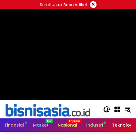
Langsung
×
Scroll Untuk Baca Artikel
ke
konten
Finansial
Market
Nasional
Industri
Teknologi