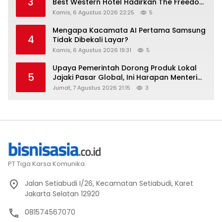
3
Best Western Hotel Hadirkan The Freedom
Stay Diskon Hingga 45%
Kamis, 6 Agustus 2026 22:25
5
Mengapa Kacamata AI Pertama Samsung
4
Tidak Dibekali Layar?
Kamis, 6 Agustus 2026 19:31
5
Upaya Pemerintah Dorong Produk Lokal
5
Jajaki Pasar Global, Ini Harapan Menteri
Perindustrian RI Lewat ILT dan IGT Expo
Jumat, 7 Agustus 2026 21:15
3
2026
PT Tiga Karsa Komunika.
Jalan Setiabudi I/26, Kecamatan Setiabudi, Karet
Jakarta Selatan 12920
081574567070