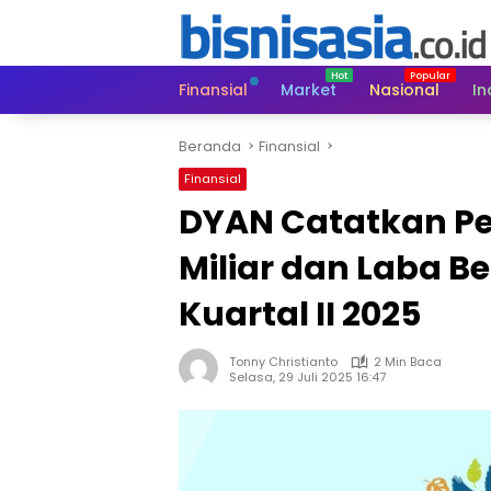
Langsung
ke
konten
Finansial
Market
Nasional
In
Beranda
Finansial
Finansial
DYAN Catatkan P
Miliar dan Laba Ber
Kuartal II 2025
Tonny Christianto
2 Min Baca
Selasa, 29 Juli 2025 16:47