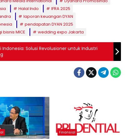
andra Media International
Dyandra Promosindo
sia
Halal Indo
IFRA 2025
andra
laporan keuangan DYAN
onesia
pendapatan DYAN 2025
gi bisnis MICE
wedding expo Jakarta
Indonesia: Solusi Revolusioner untuk Industri
ng
al
Finansial