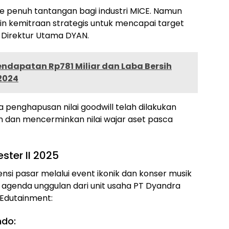
e penuh tantangan bagi industri MICE. Namun
lin kemitraan strategis untuk mencapai target
, Direktur Utama DYAN.
ndapatan Rp781 Miliar dan Laba Bersih
 2024
enghapusan nilai goodwill telah dilakukan
 dan mencerminkan nilai wajar aset pasca
ter II 2025
si pasar melalui event ikonik dan konser musik
a agenda unggulan dari unit usaha PT Dyandra
Edutainment:
ndo: