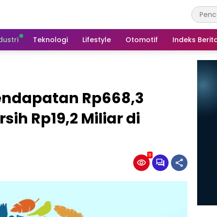
dustri
Teknologi
Lifestyle
Otomotif
Indeks Berit
endapatan Rp668,3
sih Rp19,2 Miliar di
8