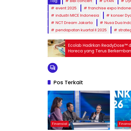
Tag:
BIBI concert
DYAN
Dy
event 2025
franchise expo Indone
industri MICE Indonesia
konser Dy
NCT Dream Jakarta
Nusa Dua Ind
pendapatan kuartal II 2025
strate
Ecolab Hadirkan ReadyDose™ di 
Horeca yang Terus Berkemba
Pos Terkait
Finansial
Finansi