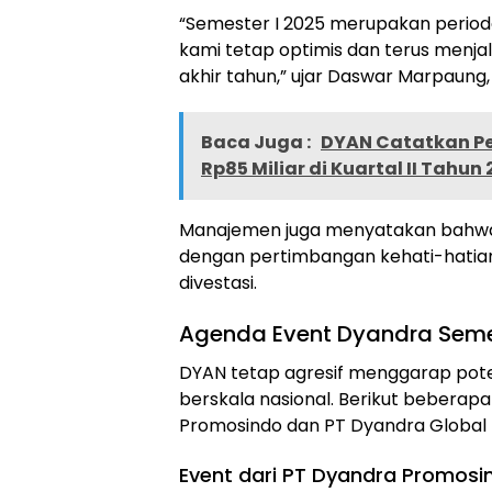
“Semester I 2025 merupakan period
kami tetap optimis dan terus menja
akhir tahun,” ujar Daswar Marpaung
Baca Juga :
DYAN Catatkan Pe
Rp85 Miliar di Kuartal II Tahun
Manajemen juga menyatakan bahwa p
dengan pertimbangan kehati-hatian
divestasi.
Agenda Event Dyandra Semes
DYAN tetap agresif menggarap poten
berskala nasional. Berikut beberap
Promosindo dan PT Dyandra Global 
Event dari PT Dyandra Promosi