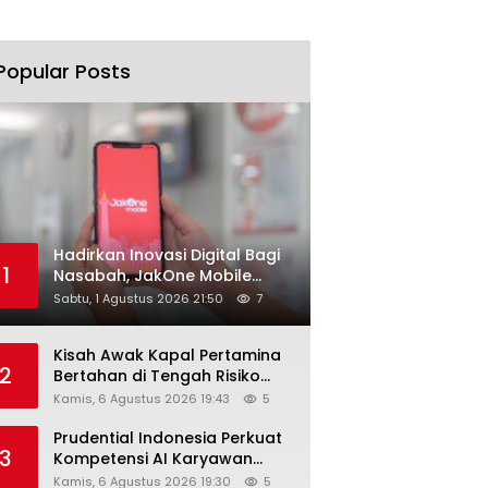
Popular Posts
Hadirkan Inovasi Digital Bagi
1
Nasabah, JakOne Mobile
Antar Bank Jakarta Sukses
Sabtu, 1 Agustus 2026 21:50
7
Raih Digital Excellence
Awards 2026
Kisah Awak Kapal Pertamina
2
Bertahan di Tengah Risiko
Pelayaran Selat Hormuz
Kamis, 6 Agustus 2026 19:43
5
Prudential Indonesia Perkuat
3
Kompetensi AI Karyawan
Lewat AI Week
Kamis, 6 Agustus 2026 19:30
5