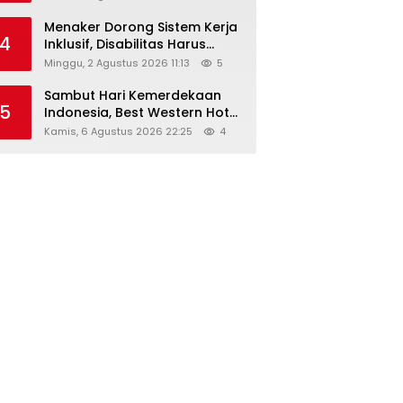
Menaker Dorong Sistem Kerja
4
Inklusif, Disabilitas Harus
Dapat Kesempatan Setara
Minggu, 2 Agustus 2026 11:13
5
Sambut Hari Kemerdekaan
5
Indonesia, Best Western Hotel
Hadirkan The Freedom Stay
Kamis, 6 Agustus 2026 22:25
4
Diskon Hingga 45%