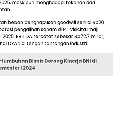
n 2025, meskipun menghadapi tekanan dari
ntah.
kan beban penghapusan goodwill senilai Rp20
porasi pengalihan saham di PT Visicita Imaji
 2025. EBITDA tercatat sebesar Rp72,7 miliar,
l DYAN di tengah tantangan industri.
rtumbuhan Bisnis Dorong Kinerja BNI di
emester I 2024