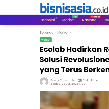
Langsung
ke
konten
Finansial
Market
Nasional
In
Beranda
Market
Market
Ecolab Hadirkan R
Solusi Revolusione
yang Terus Berk
Tonny Christianto
3 Min Baca
Selasa, 29 Juli 2025 17:30