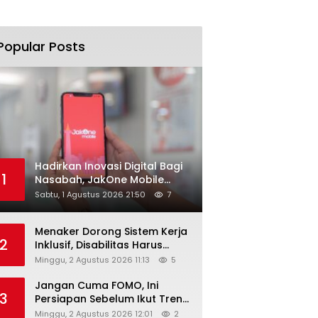
Popular Posts
Hadirkan Inovasi Digital Bagi
1
Nasabah, JakOne Mobile
Antar Bank Jakarta Sukses
Sabtu, 1 Agustus 2026 21:50
7
Raih Digital Excellence
Awards 2026
Menaker Dorong Sistem Kerja
2
Inklusif, Disabilitas Harus
Dapat Kesempatan Setara
Minggu, 2 Agustus 2026 11:13
5
Jangan Cuma FOMO, Ini
3
Persiapan Sebelum Ikut Tren
Hyrox
Minggu, 2 Agustus 2026 12:01
2