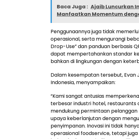
Baca Juga :
Ajaib Luncurkan I
Manfaatkan Momentum dengan
Penggunaannya juga tidak memerluk
operasional, serta mengurangi beba
Drop-Use” dan panduan berbasis QR
dapat mempertahankan standar kebe
bahkan di lingkungan dengan keterb
Dalam kesempatan tersebut, Evan Ja
Indonesia, menyampaikan:
“Kami sangat antusias memperkenalka
terbesar industri hotel, restaurant
mendukung permintaan pelanggan ka
upaya keberlanjutan dengan meng
penyimpanan. Inovasi ini tidak ha
operasional foodservice, tetapi ju