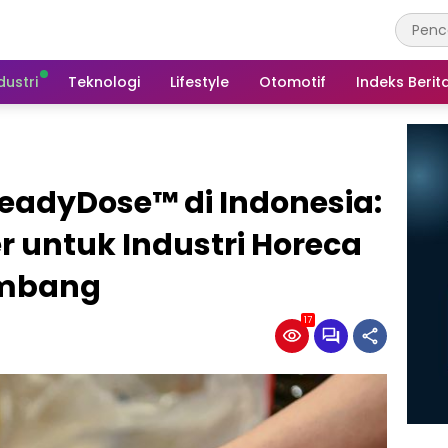
dustri
Teknologi
Lifestyle
Otomotif
Indeks Berit
eadyDose™ di Indonesia:
r untuk Industri Horeca
embang
17