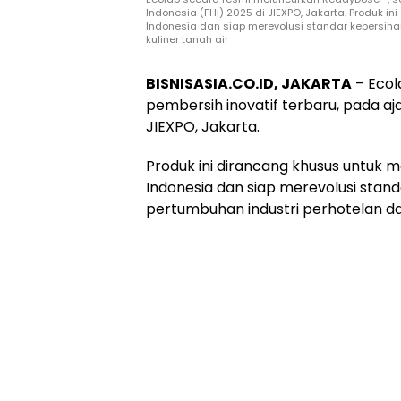
Indonesia (FHI) 2025 di JIEXPO, Jakarta. Produk i
Indonesia dan siap merevolusi standar kebersih
kuliner tanah air
BISNISASIA.CO.ID, JAKARTA
– Ecol
pembersih inovatif terbaru, pada aja
JIEXPO, Jakarta.
Produk ini dirancang khusus untuk m
Indonesia dan siap merevolusi stan
pertumbuhan industri perhotelan dan