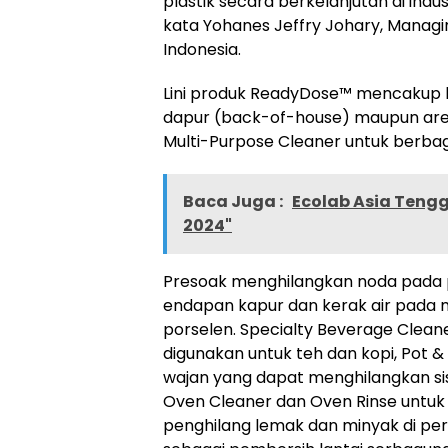
plastik secara berkelanjutan di indus
kata Yohanes Jeffry Johary, Managin
Indonesia.
Lini produk ReadyDose™ mencakup k
dapur (back-of-house) maupun area
Multi-Purpose Cleaner untuk berba
Baca Juga :
Ecolab Asia Tengg
2024"
Presoak menghilangkan noda pada 
endapan kapur dan kerak air pada mes
porselen. Specialty Beverage Clea
digunakan untuk teh dan kopi, Pot 
wajan yang dapat menghilangkan si
Oven Cleaner dan Oven Rinse untuk
penghilang lemak dan minyak di pe