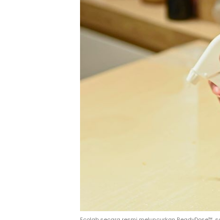
Ecolab secara resmi meluncurkan ReadyDose™, solu