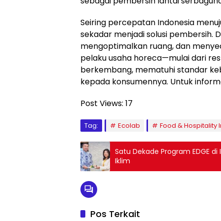
sebagai pembersih lantai serbaguna,
Seiring percepatan Indonesia menu
sekadar menjadi solusi pembersih. 
mengoptimalkan ruang, dan menyed
pelaku usaha horeca—mulai dari res
berkembang, mematuhi standar keb
kepada konsumennya. Untuk informas
Post Views:
17
Tag:
Ecolab
Food & Hospitality 
Satu Dekade Program EDGE di 
Iklim
Pos Terkait