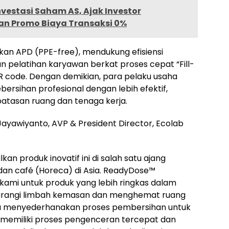
nvestasi Saham AS, Ajak Investor
 Promo Biaya Transaksi 0%
an APD (PPE-free), mendukung efisiensi
n pelatihan karyawan berkat proses cepat “Fill-
 code. Dengan demikian, para pelaku usaha
rsihan profesional dengan lebih efektif,
atasan ruang dan tenaga kerja.
yawiyanto, AVP & President Director, Ecolab
n produk inovatif ini di salah satu ajang
s dan café (Horeca) di Asia. ReadyDose™
mi untuk produk yang lebih ringkas dalam
urangi limbah kemasan dan menghemat ruang
nya menyederhanakan proses pembersihan untuk
ga memiliki proses pengenceran tercepat dan