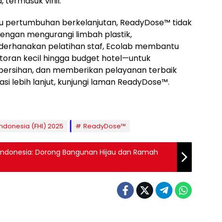
 termasuk vinil.
ju pertumbuhan berkelanjutan, ReadyDose™ tidak
Dengan mengurangi limbah plastik,
erhanakan pelatihan staf, Ecolab membantu
toran kecil hingga budget hotel—untuk
ersihan, dan memberikan pelayanan terbaik
i lebih lanjut, kunjungi laman ReadyDose™.
Indonesia (FHI) 2025
ReadyDose™
Indonesia: Dorong Bangunan Hijau dan Ramah