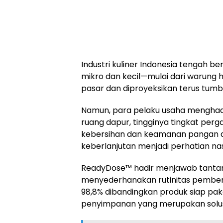
Industri kuliner Indonesia tengah 
mikro dan kecil—mulai dari warun
pasar dan diproyeksikan terus tumbu
Namun, para pelaku usaha menghad
ruang dapur, tingginya tingkat perg
kebersihan dan keamanan pangan da
keberlanjutan menjadi perhatian nas
ReadyDose™ hadir menjawab tantang
menyederhanakan rutinitas pembe
98,8% dibandingkan produk siap pak
penyimpanan yang merupakan solusi 