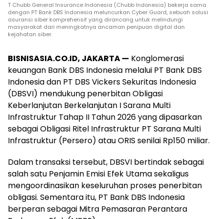
T Chubb General Insurance Indonesia (Chubb Indonesia) bekerja sama
dengan PT Bank DBS Indonesia meluncurkan Cyber Guard, sebuah solusi
asuransi siber komprehensif yang dirancang untuk melindungi
masyarakat dari meningkatnya ancaman penipuan digital dan
kejahatan siber.
BISNISASIA.CO.ID, JAKARTA —
Konglomerasi
keuangan Bank DBS Indonesia melalui PT Bank DBS
Indonesia dan PT DBS Vickers Sekuritas Indonesia
(DBSVI) mendukung penerbitan Obligasi
Keberlanjutan Berkelanjutan I Sarana Multi
Infrastruktur Tahap II Tahun 2026 yang dipasarkan
sebagai Obligasi Ritel Infrastruktur PT Sarana Multi
Infrastruktur (Persero) atau ORIS senilai Rp150 miliar.
Dalam transaksi tersebut, DBSVI bertindak sebagai
salah satu Penjamin Emisi Efek Utama sekaligus
mengoordinasikan keseluruhan proses penerbitan
obligasi. Sementara itu, PT Bank DBS Indonesia
berperan sebagai Mitra Pemasaran Perantara