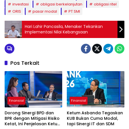
investasi
obligasi berkelanjutan
obligasi ritel
ORIS
pasar modal
PT SMI
Hari Lahir Pancasila, Menaker Tekankan
Implementasi Nilai Kebangsaan
Pos Terkait
Finansial
Finansial
Dorong Sinergi BPD dan
Ketum Asbanda Tegaskan
BPR dengan Mitigasi Risiko
KUB Bukan Cuma Modal,
Ketat, Ini Penjelasan Ketum
tapi Sinergi IT dan SDM