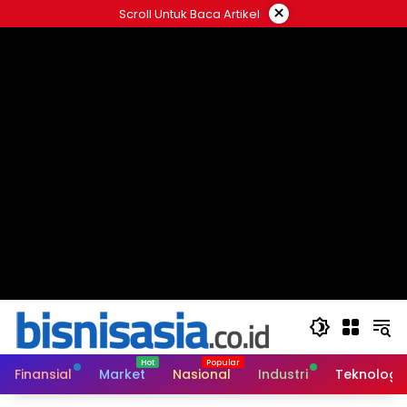
Langsung
×
Scroll Untuk Baca Artikel
ke
konten
Finansial
Market
Nasional
Industri
Teknologi