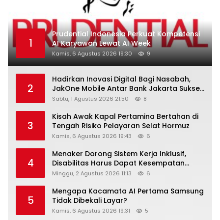
Prudential Indonesia Perkuat Kompetensi
1
AI Karyawan Lewat AI Week
Kamis, 6 Agustus 2026 19:30
9
Hadirkan Inovasi Digital Bagi Nasabah,
2
JakOne Mobile Antar Bank Jakarta Sukses
Raih Digital Excellence Awards 2026
Sabtu, 1 Agustus 2026 21:50
8
Kisah Awak Kapal Pertamina Bertahan di
3
Tengah Risiko Pelayaran Selat Hormuz
Kamis, 6 Agustus 2026 19:43
6
Menaker Dorong Sistem Kerja Inklusif,
4
Disabilitas Harus Dapat Kesempatan
Setara
Minggu, 2 Agustus 2026 11:13
6
Mengapa Kacamata AI Pertama Samsung
5
Tidak Dibekali Layar?
Kamis, 6 Agustus 2026 19:31
5