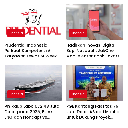
Asbanda
Finansial
Finansial
Prudential Indonesia
Hadirkan Inovasi Digital
Perkuat Kompetensi AI
Bagi Nasabah, JakOne
Karyawan Lewat AI Week
Mobile Antar Bank Jakarta
Sukses Raih Digital
Excellence Awards 2026
Finansial
Finansial
PIS Raup Laba 572,48 Juta
PGE Kantongi Fasilitas 75
Dolar pada 2025, Bisnis
Juta Dolar AS dari Mizuho
LNG dan Noncaptive
untuk Dukung Proyek
Tumbuh
Panas Bumi