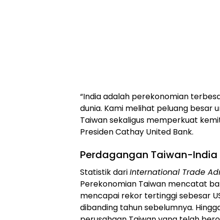
“India adalah perekonomian terbesa
dunia. Kami melihat peluang besar 
Taiwan sekaligus memperkuat kemitr
Presiden Cathay United Bank.
Perdagangan Taiwan-India 
Statistik dari
International Trade Ad
Perekonomian Taiwan mencatat bahw
mencapai rekor tertinggi sebesar U
dibanding tahun sebelumnya. Hingg
perusahaan Taiwan yang telah berop