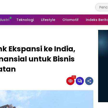
dustri
Teknologi
Lifestyle
Otomotif
Indeks Berit
k Ekspansi ke India,
nansial untuk Bisnis
latan
110