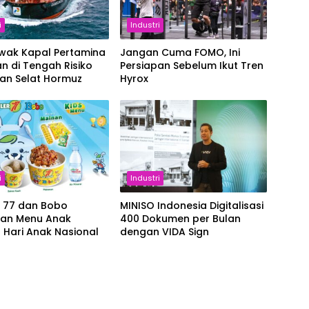
i
Industri
Awak Kapal Pertamina
Jangan Cuma FOMO, Ini
n di Tengah Risiko
Persiapan Sebelum Ikut Tren
ran Selat Hormuz
Hyrox
i
Industri
r 77 dan Bobo
MINISO Indonesia Digitalisasi
kan Menu Anak
400 Dokumen per Bulan
 Hari Anak Nasional
dengan VIDA Sign