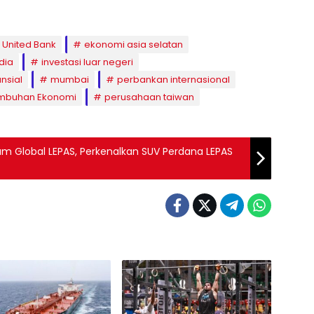
 United Bank
ekonomi asia selatan
dia
investasi luar negeri
nsial
mumbai
perbankan internasional
mbuhan Ekonomi
perusahaan taiwan
m Global LEPAS, Perkenalkan SUV Perdana LEPAS