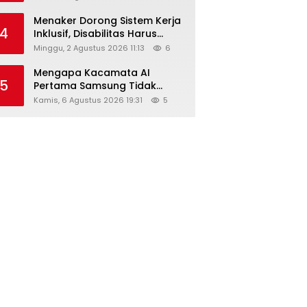
Menaker Dorong Sistem Kerja
4
Inklusif, Disabilitas Harus
Dapat Kesempatan Setara
Minggu, 2 Agustus 2026 11:13
6
Mengapa Kacamata AI
5
Pertama Samsung Tidak
Dibekali Layar?
Kamis, 6 Agustus 2026 19:31
5