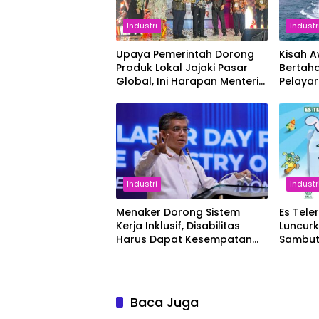
Industri
Industr
Upaya Pemerintah Dorong
Kisah 
Produk Lokal Jajaki Pasar
Bertaha
Global, Ini Harapan Menteri
Pelaya
Perindustrian RI Lewat ILT
dan IGT Expo 2026
Industri
Industr
Menaker Dorong Sistem
Es Tele
Kerja Inklusif, Disabilitas
Luncur
Harus Dapat Kesempatan
Sambut
Setara
Baca Juga