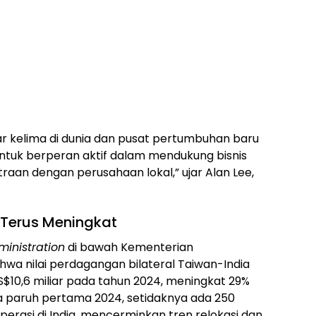
r kelima di dunia dan pusat pertumbuhan baru
untuk berperan aktif dalam mendukung bisnis
aan dengan perusahaan lokal,” ujar Alan Lee,
Terus Meningkat
ministration
di bawah Kementerian
a nilai perdagangan bilateral Taiwan-India
S$10,6 miliar pada tahun 2024, meningkat 29%
a paruh pertama 2024, setidaknya ada 250
erasi di India, mencerminkan tren relokasi dan