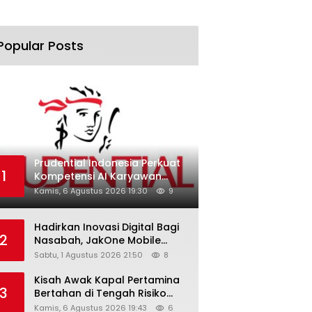
Popular Posts
Prudential Indonesia Perkuat
1
Kompetensi AI Karyawan
Lewat AI Week
Kamis, 6 Agustus 2026 19:30
9
Hadirkan Inovasi Digital Bagi
2
Nasabah, JakOne Mobile
Antar Bank Jakarta Sukses
Sabtu, 1 Agustus 2026 21:50
8
Raih Digital Excellence
Awards 2026
Kisah Awak Kapal Pertamina
3
Bertahan di Tengah Risiko
Pelayaran Selat Hormuz
Kamis, 6 Agustus 2026 19:43
6