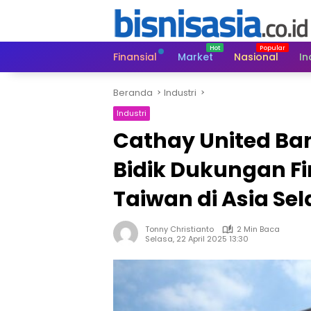
Langsung
ke
konten
Finansial
Market
Nasional
In
Beranda
Industri
Industri
Cathay United Ban
Bidik Dukungan Fi
Taiwan di Asia Se
Tonny Christianto
2 Min Baca
Selasa, 22 April 2025 13:30