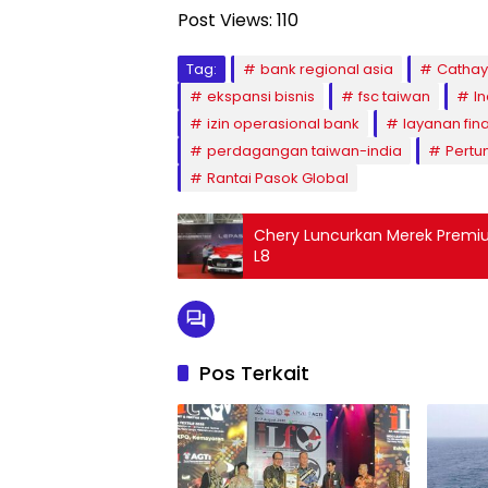
Post Views:
110
Tag:
bank regional asia
Cathay
ekspansi bisnis
fsc taiwan
In
izin operasional bank
layanan fina
perdagangan taiwan-india
Pertu
Rantai Pasok Global
Chery Luncurkan Merek Premiu
L8
Pos Terkait