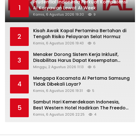
Prudential Indonesia Perkuat Kompetensi
1
AI Karyawan Lewat AI Week
Kamis, 6 Agustus 2026 19:30
9
Kisah Awak Kapal Pertamina Bertahan di
2
Tengah Risiko Pelayaran Selat Hormuz
Kamis, 6 Agustus 2026 19:43
6
Menaker Dorong Sistem Kerja Inklusif,
3
Disabilitas Harus Dapat Kesempatan
Setara
Minggu, 2 Agustus 2026 11:13
6
Mengapa Kacamata AI Pertama Samsung
4
Tidak Dibekali Layar?
Kamis, 6 Agustus 2026 19:31
5
Sambut Hari Kemerdekaan Indonesia,
5
Best Western Hotel Hadirkan The Freedom
Stay Diskon Hingga 45%
Kamis, 6 Agustus 2026 22:25
4