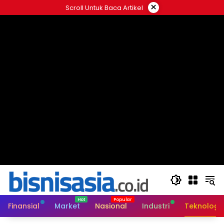
Langsung
×
Scroll Untuk Baca Artikel
ke
konten
Finansial
Market
Nasional
Industri
Teknologi