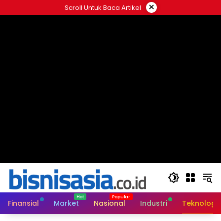
Langsung
×
Scroll Untuk Baca Artikel
ke
konten
Finansial
Market
Nasional
Industri
Teknologi