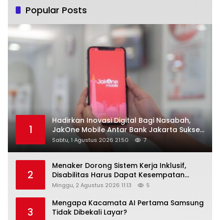
Popular Posts
Hadirkan Inovasi Digital Bagi Nasabah,
1
JakOne Mobile Antar Bank Jakarta Sukses
Raih Digital Excellence Awards 2026
Sabtu, 1 Agustus 2026 21:50
7
Menaker Dorong Sistem Kerja Inklusif,
2
Disabilitas Harus Dapat Kesempatan
Setara
Minggu, 2 Agustus 2026 11:13
5
Mengapa Kacamata AI Pertama Samsung
3
Tidak Dibekali Layar?