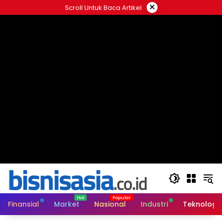
Langsung
×
Scroll Untuk Baca Artikel
ke
konten
Finansial
Market
Nasional
Industri
Teknologi