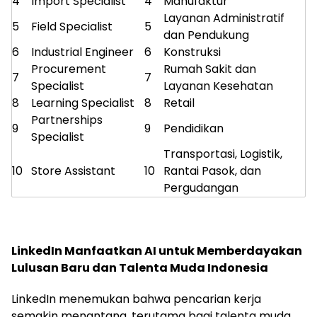
4
Import Specialist
4
Manufaktur
Layanan Administratif
5
Field Specialist
5
dan Pendukung
6
Industrial Engineer
6
Konstruksi
Procurement
Rumah Sakit dan
7
7
Specialist
Layanan Kesehatan
8
Learning Specialist
8
Retail
Partnerships
9
9
Pendidikan
Specialist
Transportasi, Logistik,
10
Store Assistant
10
Rantai Pasok, dan
Pergudangan
LinkedIn Manfaatkan AI untuk Memberdayakan
Lulusan Baru dan Talenta Muda Indonesia
LinkedIn menemukan bahwa pencarian kerja
semakin menantang, terutama bagi talenta muda,