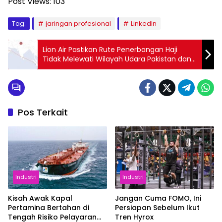
Post Views:
103
Tag:
jaringan profesional
LinkedIn
Lion Air Pastikan Rute Penerbangan Haji
Tidak Melewati Wilayah Udara Pakistan dan
India Utara
Pos Terkait
Industri
Industri
Kisah Awak Kapal
Jangan Cuma FOMO, Ini
Pertamina Bertahan di
Persiapan Sebelum Ikut
Tengah Risiko Pelayaran
Tren Hyrox