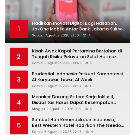
Hadirkan Inovasi Digital Bagi Nasabah,
1
JakOne Mobile Antar Bank Jakarta Sukses
Raih Digital Excellence Awards 2026
Sabtu, 1 Agustus 2026 21:50
7
Kisah Awak Kapal Pertamina Bertahan di
2
Tengah Risiko Pelayaran Selat Hormuz
Kamis, 6 Agustus 2026 19:43
6
Prudential Indonesia Perkuat Kompetensi
3
AI Karyawan Lewat AI Week
Kamis, 6 Agustus 2026 19:30
6
Menaker Dorong Sistem Kerja Inklusif,
4
Disabilitas Harus Dapat Kesempatan
Setara
Minggu, 2 Agustus 2026 11:13
5
Sambut Hari Kemerdekaan Indonesia,
5
Best Western Hotel Hadirkan The Freedom
Stay Diskon Hingga 45%
Kamis, 6 Agustus 2026 22:25
4