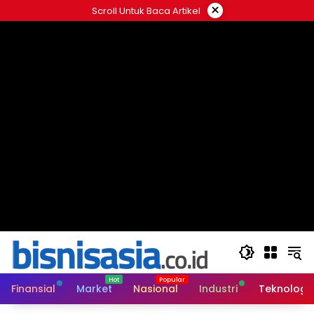
Langsung
×
Scroll Untuk Baca Artikel
ke
konten
Finansial
Market
Nasional
Industri
Teknologi