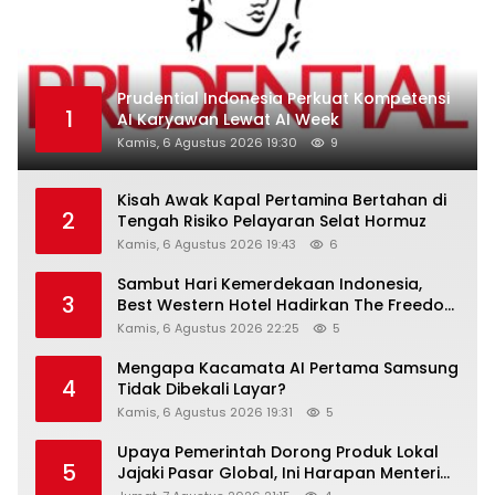
Prudential Indonesia Perkuat Kompetensi
1
AI Karyawan Lewat AI Week
Kamis, 6 Agustus 2026 19:30
9
Kisah Awak Kapal Pertamina Bertahan di
2
Tengah Risiko Pelayaran Selat Hormuz
Kamis, 6 Agustus 2026 19:43
6
Sambut Hari Kemerdekaan Indonesia,
3
Best Western Hotel Hadirkan The Freedom
Stay Diskon Hingga 45%
Kamis, 6 Agustus 2026 22:25
5
Mengapa Kacamata AI Pertama Samsung
4
Tidak Dibekali Layar?
Kamis, 6 Agustus 2026 19:31
5
Upaya Pemerintah Dorong Produk Lokal
5
Jajaki Pasar Global, Ini Harapan Menteri
Perindustrian RI Lewat ILT dan IGT Expo