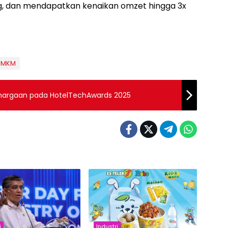
g, dan mendapatkan kenaikan omzet hingga 3x
UMKM
ghargaan pada HotelTechAwards 2025
i
Industri