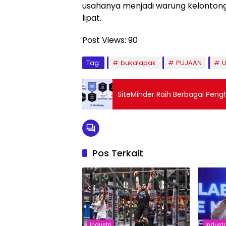
usahanya menjadi warung kelonton
lipat.
Post Views:
90
Tag:
bukalapak
PUJAAN
SiteMinder Raih Berbagai Pen
Pos Terkait
Industri
Industr