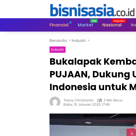
Langsung
ke
konten
Finansial
Market
Nasional
In
Beranda
Industri
Industri
Bukalapak Kembal
PUJAAN, Dukung
Indonesia untuk 
Tonny Christianto
3 Min Baca
Rabu, 15 Januari 2025 17:46