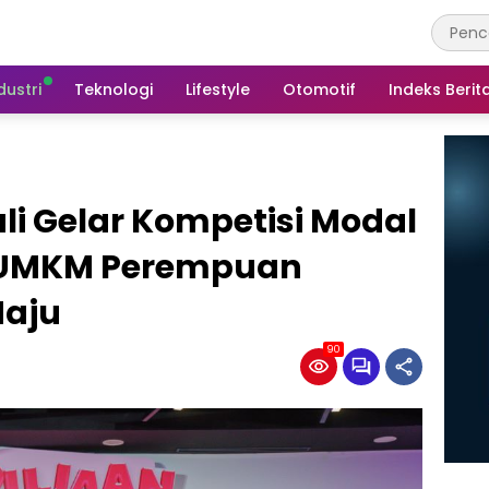
dustri
Teknologi
Lifestyle
Otomotif
Indeks Berit
i Gelar Kompetisi Modal
 UMKM Perempuan
Maju
90