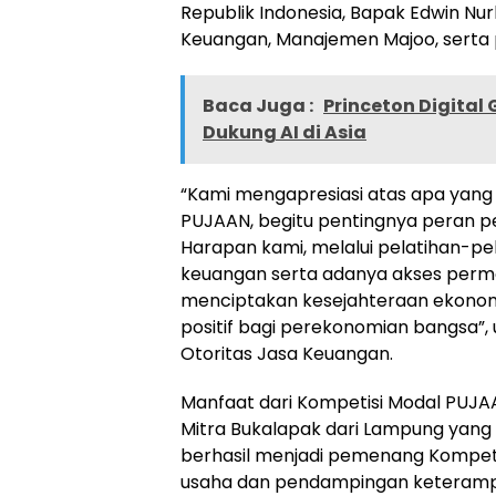
Republik Indonesia, Bapak Edwin Nurh
Keuangan, Manajemen Majoo, serta p
Baca Juga :
Princeton Digita
Dukung AI di Asia
“Kami mengapresiasi atas apa yang 
PUJAAN, begitu pentingnya peran per
Harapan kami, melalui pelatihan-pel
keuangan serta adanya akses perm
menciptakan kesejahteraan ekono
positif bagi perekonomian bangsa”, u
Otoritas Jasa Keuangan.
Manfaat dari Kompetisi Modal PUJAA
Mitra Bukalapak dari Lampung yang 
berhasil menjadi pemenang Kompet
usaha dan pendampingan keterampi