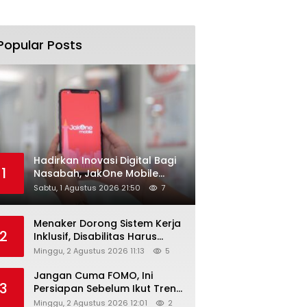
Popular Posts
Hadirkan Inovasi Digital Bagi
1
Nasabah, JakOne Mobile
Antar Bank Jakarta Sukses
Sabtu, 1 Agustus 2026 21:50
7
Raih Digital Excellence
Awards 2026
Menaker Dorong Sistem Kerja
2
Inklusif, Disabilitas Harus
Dapat Kesempatan Setara
Minggu, 2 Agustus 2026 11:13
5
Jangan Cuma FOMO, Ini
3
Persiapan Sebelum Ikut Tren
Hyrox
Minggu, 2 Agustus 2026 12:01
2