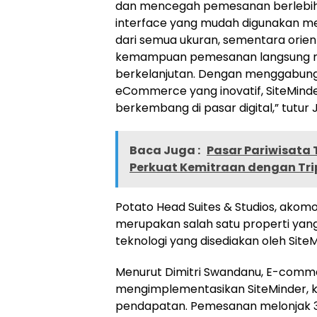
dan mencegah pemesanan berlebih
interface yang mudah digunakan me
dari semua ukuran, sementara orie
kemampuan pemesanan langsung me
berkelanjutan. Dengan menggabungka
eCommerce yang inovatif, SiteMinde
berkembang di pasar digital,” tutu
Baca Juga :
Pasar Pariwisata 
Perkuat Kemitraan dengan Tr
Potato Head Suites & Studios, akomo
merupakan salah satu properti ya
teknologi yang disediakan oleh SiteM
Menurut Dimitri Swandanu, E-comme
mengimplementasikan SiteMinder, ka
pendapatan. Pemesanan melonjak 38