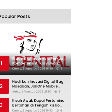
Popular Posts
Prudential Indonesia Perkuat
1
Kompetensi AI Karyawan
Lewat AI Week
Kamis, 6 Agustus 2026 19:30
9
Hadirkan Inovasi Digital Bagi
2
Nasabah, JakOne Mobile
Antar Bank Jakarta Sukses
Sabtu, 1 Agustus 2026 21:50
8
Raih Digital Excellence
Awards 2026
Kisah Awak Kapal Pertamina
3
Bertahan di Tengah Risiko
Pelayaran Selat Hormuz
Kamis, 6 Agustus 2026 19:43
6