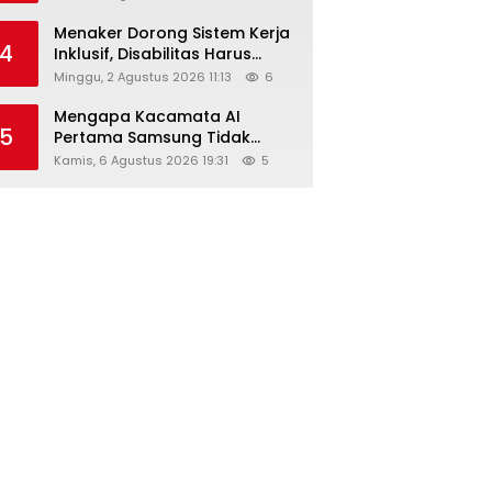
Menaker Dorong Sistem Kerja
4
Inklusif, Disabilitas Harus
Dapat Kesempatan Setara
Minggu, 2 Agustus 2026 11:13
6
Mengapa Kacamata AI
5
Pertama Samsung Tidak
Dibekali Layar?
Kamis, 6 Agustus 2026 19:31
5