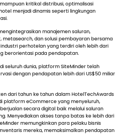
mpuan kritikal distribusi, optimalisasi
otel menjadi dinamis seperti lingkungan
si.
mengintegrasikan manajemen saluran,
ar, metasearch, dan solusi pembayaran bersama
ndustri perhotelan yang terdiri oleh lebih dari
ang berorientasi pada pendapatan.
i seluruh dunia, platform SiteMinder telah
servasi dengan pendapatan lebih dari US$50 miliar
sten dari tahun ke tahun dalam HotelTechAwards
di platform eCommerce yang menyeluruh,
rjualan secara digital baik melalui saluran
ng. Menyediakan akses tanpa batas ke lebih dari
SiteMinder memungkinkan para pelaku bisnis
inventaris mereka, memaksimalkan pendapatan