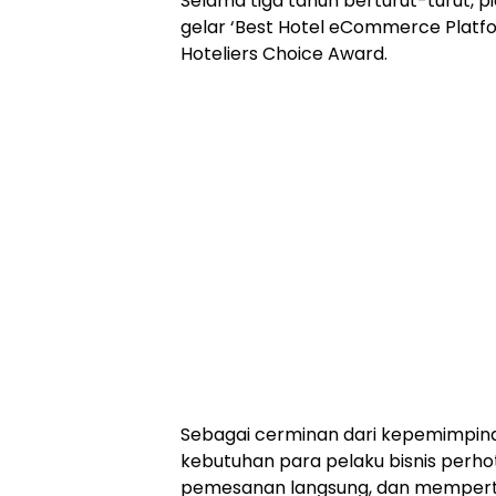
Selama tiga tahun berturut-turut, p
gelar ‘Best Hotel eCommerce Platfo
Hoteliers Choice Award.
Sebagai cerminan dari kepemimpin
kebutuhan para pelaku bisnis perhote
pemesanan langsung, dan mempertah