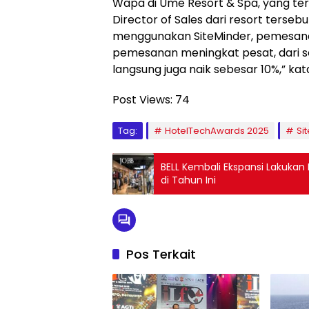
Wapa di Ume Resort & Spa, yang terle
Director of Sales dari resort ters
menggunakan SiteMinder, pemesanan
pemesanan meningkat pesat, dari 
langsung juga naik sebesar 10%,” kat
Post Views:
74
Tag:
HotelTechAwards 2025
Si
BELL Kembali Ekspansi Lakukan
di Tahun Ini
Pos Terkait