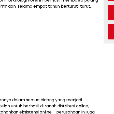
ionir teknologi hotel ini berhasil membawa pulang
rm’ dan, selama empat tahun berturut-turut,
annya dalam semua bidang yang menjadi
lan untuk berhasil di ranah distribusi online,
ankan eksistensi online – perusahaan ini juga