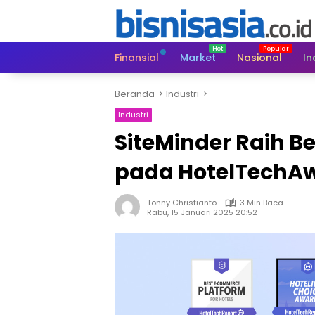
Langsung
ke
konten
Finansial
Market
Nasional
In
Beranda
Industri
Industri
SiteMinder Raih 
pada HotelTechAw
Tonny Christianto
3 Min Baca
Rabu, 15 Januari 2025 20:52