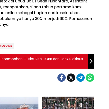
tak di Ubud, Bali. I Gede Nusantara, Assistant
ebut, mengatakan, “Pada tahun pertama kami
 online sebagai bagian dari keseluruhan
sebelumnya hanya 30% menjadi 60%. Pemesanan
anya.
teMinder
 Penambahan Outlet Ritel JOBB dan Jack Nicklaus