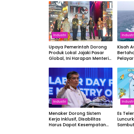
Industri
Industr
Upaya Pemerintah Dorong
Kisah 
Produk Lokal Jajaki Pasar
Bertaha
Global, Ini Harapan Menteri
Pelaya
Perindustrian RI Lewat ILT
dan IGT Expo 2026
Industri
Industr
Menaker Dorong Sistem
Es Tele
Kerja Inklusif, Disabilitas
Luncur
Harus Dapat Kesempatan
Sambut
Setara