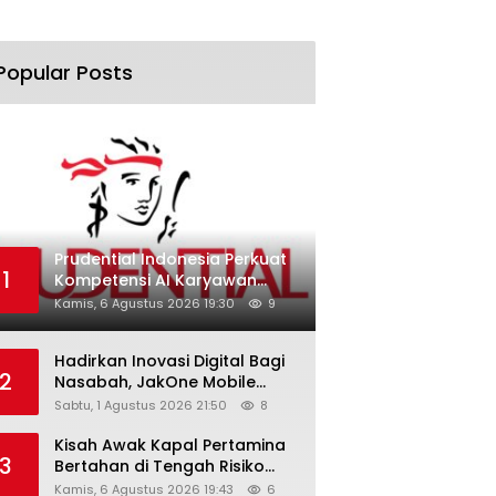
Popular Posts
Prudential Indonesia Perkuat
1
Kompetensi AI Karyawan
Lewat AI Week
Kamis, 6 Agustus 2026 19:30
9
Hadirkan Inovasi Digital Bagi
2
Nasabah, JakOne Mobile
Antar Bank Jakarta Sukses
Sabtu, 1 Agustus 2026 21:50
8
Raih Digital Excellence
Awards 2026
Kisah Awak Kapal Pertamina
3
Bertahan di Tengah Risiko
Pelayaran Selat Hormuz
Kamis, 6 Agustus 2026 19:43
6