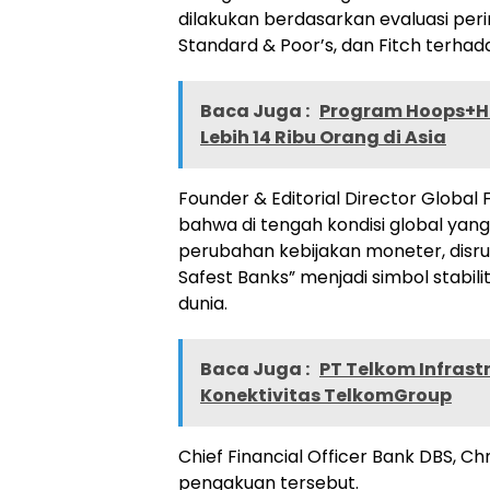
dilakukan berdasarkan evaluasi peri
Standard & Poor’s, dan Fitch terhad
Baca Juga :
Program Hoops+He
Lebih 14 Ribu Orang di Asia
Founder & Editorial Director Globa
bahwa di tengah kondisi global yang
perubahan kebijakan moneter, disrups
Safest Banks” menjadi simbol stabi
dunia.
Baca Juga :
PT Telkom Infrast
Konektivitas TelkomGroup
Chief Financial Officer Bank DBS,
pengakuan tersebut.