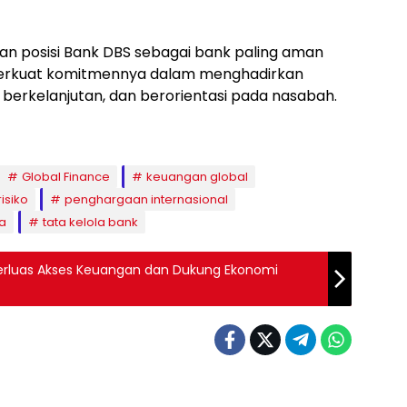
kan posisi Bank DBS sebagai bank paling aman
emperkuat komitmennya dalam menghadirkan
, berkelanjutan, dan berorientasi pada nasabah.
Global Finance
keuangan global
isiko
penghargaan internasional
ia
tata kelola bank
erluas Akses Keuangan dan Dukung Ekonomi