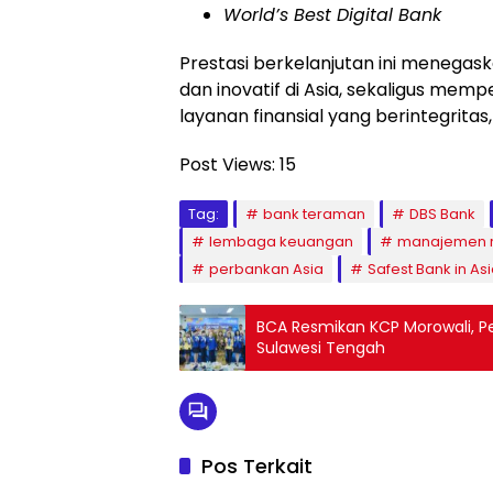
World’s Best Digital Bank
Prestasi berkelanjutan ini menegas
dan inovatif di Asia, sekaligus m
layanan finansial yang berintegritas
Post Views:
15
Tag:
bank teraman
DBS Bank
lembaga keuangan
manajemen r
perbankan Asia
Safest Bank in As
BCA Resmikan KCP Morowali, P
Sulawesi Tengah
Pos Terkait