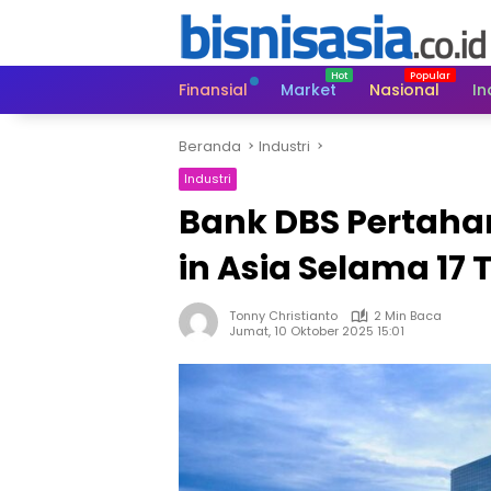
Langsung
ke
konten
Finansial
Market
Nasional
In
Beranda
Industri
Industri
Bank DBS Pertaha
in Asia Selama 17
Tonny Christianto
2 Min Baca
Jumat, 10 Oktober 2025 15:01