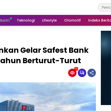
dustri
Teknologi
Lifestyle
Otomotif
Indeks Berit
nkan Gelar Safest Bank
 Tahun Berturut-Turut
15