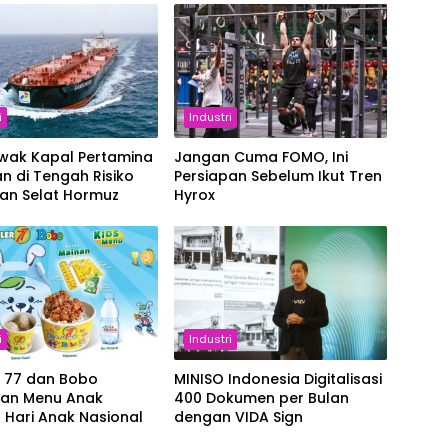
i
Industri
Awak Kapal Pertamina
Jangan Cuma FOMO, Ini
n di Tengah Risiko
Persiapan Sebelum Ikut Tren
ran Selat Hormuz
Hyrox
i
Industri
r 77 dan Bobo
MINISO Indonesia Digitalisasi
kan Menu Anak
400 Dokumen per Bulan
 Hari Anak Nasional
dengan VIDA Sign