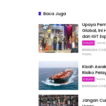
Baca Juga
Upaya Peme
Global, Ini
dan IGT Ex
Industri
Jumat,
BISNISASIA.CO.ID
masa…
Kisah Awak
Risiko Pel
Industri
Kamis,
BISNISASIA.CO.ID
Jangan Cum