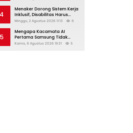
Menaker Dorong Sistem Kerja
4
Inklusif, Disabilitas Harus
Dapat Kesempatan Setara
Minggu, 2 Agustus 2026 11:13
6
Mengapa Kacamata AI
5
Pertama Samsung Tidak
Dibekali Layar?
Kamis, 6 Agustus 2026 19:31
5