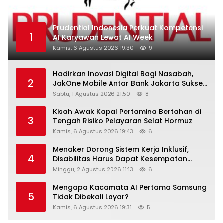
Prudential Indonesia Perkuat Kompetensi
1
AI Karyawan Lewat AI Week
Kamis, 6 Agustus 2026 19:30
9
Hadirkan Inovasi Digital Bagi Nasabah,
2
JakOne Mobile Antar Bank Jakarta Sukses
Raih Digital Excellence Awards 2026
Sabtu, 1 Agustus 2026 21:50
8
Kisah Awak Kapal Pertamina Bertahan di
3
Tengah Risiko Pelayaran Selat Hormuz
Kamis, 6 Agustus 2026 19:43
6
Menaker Dorong Sistem Kerja Inklusif,
4
Disabilitas Harus Dapat Kesempatan
Setara
Minggu, 2 Agustus 2026 11:13
6
Mengapa Kacamata AI Pertama Samsung
5
Tidak Dibekali Layar?
Kamis, 6 Agustus 2026 19:31
5