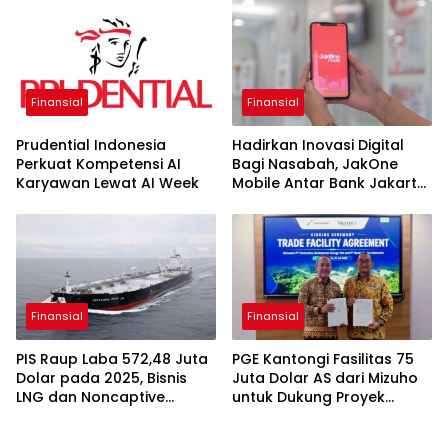
Finansial
Finansial
Prudential Indonesia
Hadirkan Inovasi Digital
Perkuat Kompetensi AI
Bagi Nasabah, JakOne
Karyawan Lewat AI Week
Mobile Antar Bank Jakarta
Sukses Raih Digital
Excellence Awards 2026
Finansial
Finansial
PIS Raup Laba 572,48 Juta
PGE Kantongi Fasilitas 75
Dolar pada 2025, Bisnis
Juta Dolar AS dari Mizuho
LNG dan Noncaptive
untuk Dukung Proyek
Tumbuh
Panas Bumi