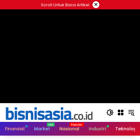
Langsung
×
Scroll Untuk Baca Artikel
ke
konten
Finansial
Market
Nasional
Industri
Teknologi