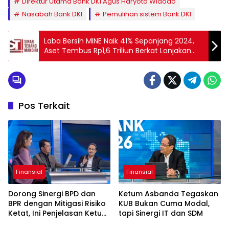
Direktur Utama Bank DKI Agus Haryoto Widodo
Nasabah Bank DKI
Pemulihan sistem Bank DKI
Laba Bersih MINE Naik 41% Sepanjang 2024,
Aset Tembus Rp1,6 Triliun Berkat Lonjakan
Jasa Penambangan Nikel
Pos Terkait
Finansial
Finansial
Dorong Sinergi BPD dan
Ketum Asbanda Tegaskan
BPR dengan Mitigasi Risiko
KUB Bukan Cuma Modal,
Ketat, Ini Penjelasan Ketum
tapi Sinergi IT dan SDM
Asbanda