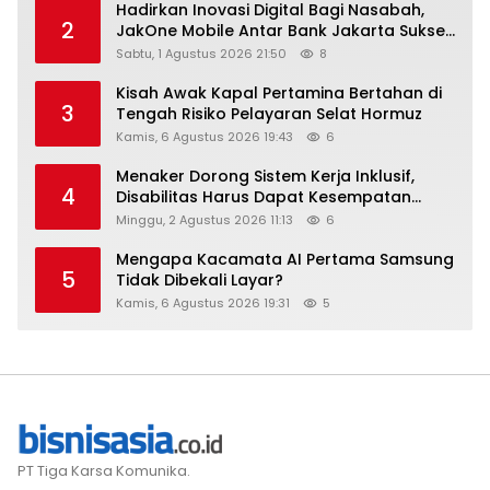
Hadirkan Inovasi Digital Bagi Nasabah,
2
JakOne Mobile Antar Bank Jakarta Sukses
Raih Digital Excellence Awards 2026
Sabtu, 1 Agustus 2026 21:50
8
Kisah Awak Kapal Pertamina Bertahan di
3
Tengah Risiko Pelayaran Selat Hormuz
Kamis, 6 Agustus 2026 19:43
6
Menaker Dorong Sistem Kerja Inklusif,
4
Disabilitas Harus Dapat Kesempatan
Setara
Minggu, 2 Agustus 2026 11:13
6
Mengapa Kacamata AI Pertama Samsung
5
Tidak Dibekali Layar?
Kamis, 6 Agustus 2026 19:31
5
PT Tiga Karsa Komunika.