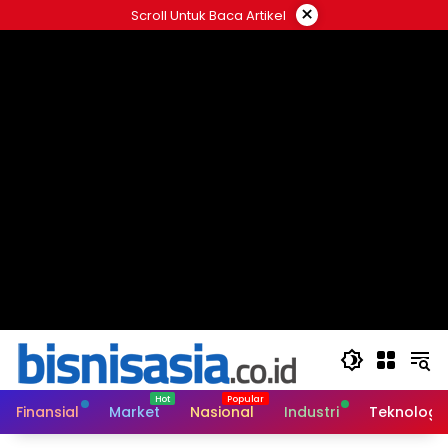
Langsung
×
Scroll Untuk Baca Artikel
ke
konten
Finansial
Market
Nasional
Industri
Teknologi