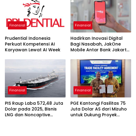
Finansial
Finansial
Prudential Indonesia
Hadirkan Inovasi Digital
Perkuat Kompetensi AI
Bagi Nasabah, JakOne
Karyawan Lewat AI Week
Mobile Antar Bank Jakarta
Sukses Raih Digital
Excellence Awards 2026
Finansial
Finansial
PIS Raup Laba 572,48 Juta
PGE Kantongi Fasilitas 75
Dolar pada 2025, Bisnis
Juta Dolar AS dari Mizuho
LNG dan Noncaptive
untuk Dukung Proyek
Tumbuh
Panas Bumi