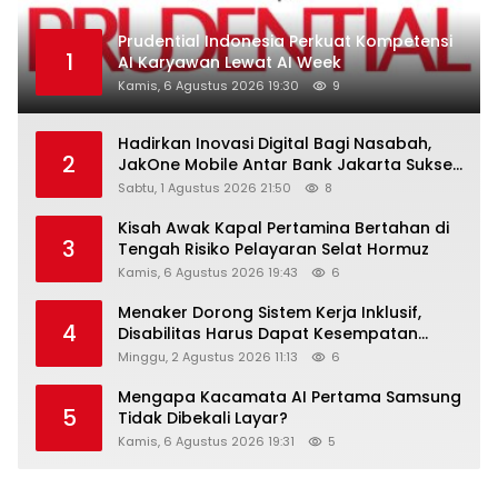
Prudential Indonesia Perkuat Kompetensi
1
AI Karyawan Lewat AI Week
Kamis, 6 Agustus 2026 19:30
9
Hadirkan Inovasi Digital Bagi Nasabah,
2
JakOne Mobile Antar Bank Jakarta Sukses
Raih Digital Excellence Awards 2026
Sabtu, 1 Agustus 2026 21:50
8
Kisah Awak Kapal Pertamina Bertahan di
3
Tengah Risiko Pelayaran Selat Hormuz
Kamis, 6 Agustus 2026 19:43
6
Menaker Dorong Sistem Kerja Inklusif,
4
Disabilitas Harus Dapat Kesempatan
Setara
Minggu, 2 Agustus 2026 11:13
6
Mengapa Kacamata AI Pertama Samsung
5
Tidak Dibekali Layar?
Kamis, 6 Agustus 2026 19:31
5