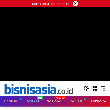
Langsung
×
Scroll Untuk Baca Artikel
ke
konten
Finansial
Market
Nasional
Industri
Teknologi