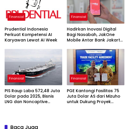
Finansial
Finansial
Prudential Indonesia
Hadirkan Inovasi Digital
Perkuat Kompetensi AI
Bagi Nasabah, JakOne
Karyawan Lewat AI Week
Mobile Antar Bank Jakarta
Sukses Raih Digital
Excellence Awards 2026
Finansial
Finansial
PIS Raup Laba 572,48 Juta
PGE Kantongi Fasilitas 75
Dolar pada 2025, Bisnis
Juta Dolar AS dari Mizuho
LNG dan Noncaptive
untuk Dukung Proyek
Tumbuh
Panas Bumi
Baca Juga