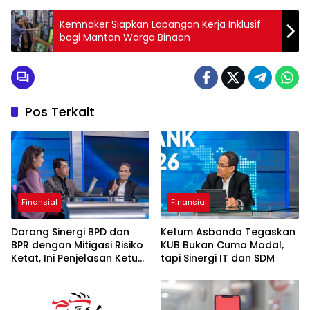
Kemnaker Siapkan Lapangan Kerja Inklusif
bagi Mantan Warga Binaan
Pos Terkait
Finansial
Finansial
Dorong Sinergi BPD dan
Ketum Asbanda Tegaskan
BPR dengan Mitigasi Risiko
KUB Bukan Cuma Modal,
Ketat, Ini Penjelasan Ketum
tapi Sinergi IT dan SDM
Asbanda