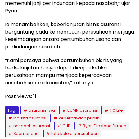
memenuhi janji perlindungan kepada nasabah,” ujar
Ryan.
Ia menambahkan, keberlanjutan bisnis asuransi
bergantung pada kemampuan perusahaan menjaga
keseimbangan antara pertumbuhan usaha dan
perlindungan nasabah.
“Kami percaya bahwa pertumbuhan bisnis yang
berkelanjutan hanya dapat dicapai ketika
perusahaan mampu menjaga kepercayaan
nasabah secara konsisten,” katanya.
Post Views:
11
Tag:
asuransi jiwa
BUMN asuransi
IFG Life
industri asuransi
kepercayaan publik
nasabah asuransi
OJK
Ryan Diastana Firman
Soemarjono
tata kelola perusahaan