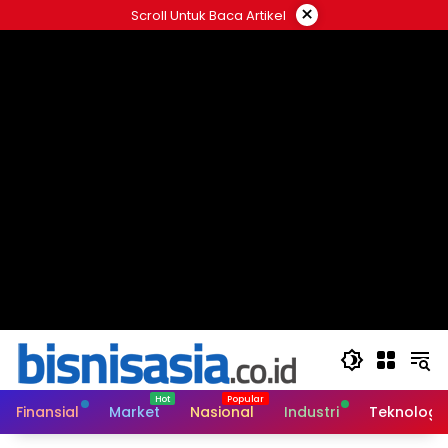
Langsung
×
Scroll Untuk Baca Artikel
ke
konten
Finansial
Market
Nasional
Industri
Teknologi