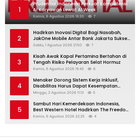
Prudential Indonesia Perkuat Kompetensi
1
AI Karyawan Lewat AI Week
Kamis, 6 Agustus 2026 19:30
7
Hadirkan Inovasi Digital Bagi Nasabah,
2
JakOne Mobile Antar Bank Jakarta Sukses
Raih Digital Excellence Awards 2026
Sabtu, 1 Agustus 2026 21:50
7
Kisah Awak Kapal Pertamina Bertahan di
3
Tengah Risiko Pelayaran Selat Hormuz
Kamis, 6 Agustus 2026 19:43
6
Menaker Dorong Sistem Kerja Inklusif,
4
Disabilitas Harus Dapat Kesempatan
Setara
Minggu, 2 Agustus 2026 11:13
5
Sambut Hari Kemerdekaan Indonesia,
5
Best Western Hotel Hadirkan The Freedom
Stay Diskon Hingga 45%
Kamis, 6 Agustus 2026 22:25
4