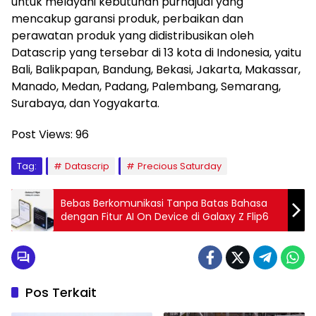
untuk melayani kebutuhan purnajual yang
mencakup garansi produk, perbaikan dan
perawatan produk yang didistribusikan oleh
Datascrip yang tersebar di 13 kota di Indonesia, yaitu
Bali, Balikpapan, Bandung, Bekasi, Jakarta, Makassar,
Manado, Medan, Padang, Palembang, Semarang,
Surabaya, dan Yogyakarta.
Post Views:
96
Tag:
Datascrip
Precious Saturday
Bebas Berkomunikasi Tanpa Batas Bahasa
dengan Fitur AI On Device di Galaxy Z Flip6
Pos Terkait