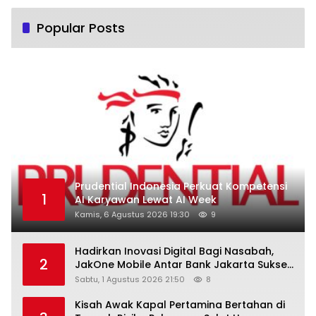
Popular Posts
Prudential Indonesia Perkuat Kompetensi
1
AI Karyawan Lewat AI Week
Kamis, 6 Agustus 2026 19:30
9
Hadirkan Inovasi Digital Bagi Nasabah,
2
JakOne Mobile Antar Bank Jakarta Sukses
Raih Digital Excellence Awards 2026
Sabtu, 1 Agustus 2026 21:50
8
Kisah Awak Kapal Pertamina Bertahan di