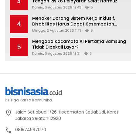
3
Tengah Risiko Pelayaran Selat Hormuz
Kamis, 6 Agustus 2026 19:43
6
Menaker Dorong Sistem Kerja Inklusif,
4
Disabilitas Harus Dapat Kesempatan
Setara
Minggu, 2 Agustus 2026 11:13
6
Mengapa Kacamata AI Pertama Samsung
5
Tidak Dibekali Layar?
Kamis, 6 Agustus 2026 19:31
5
PT Tiga Karsa Komunika.
Jalan Setiabudi I/26, Kecamatan Setiabudi, Karet
Jakarta Selatan 12920
081574567070