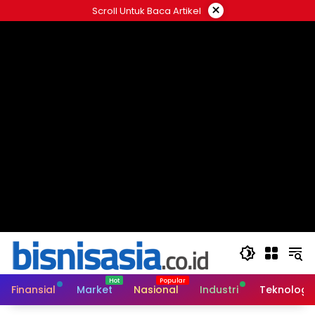
Langsung
×
Scroll Untuk Baca Artikel
ke
konten
Finansial
Market
Nasional
Industri
Teknologi