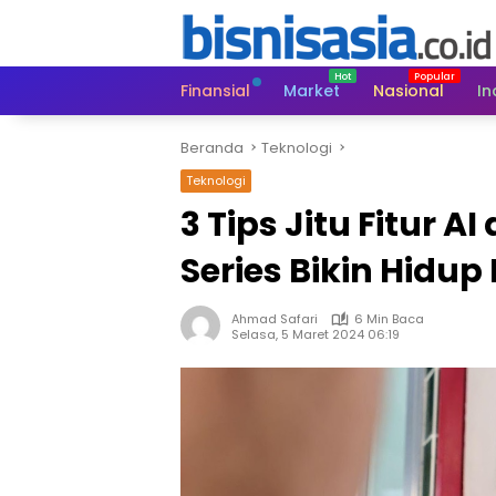
Langsung
ke
konten
Finansial
Market
Nasional
In
Beranda
Teknologi
Teknologi
3 Tips Jitu Fitur 
Series Bikin Hidup 
Ahmad Safari
6 Min Baca
Selasa, 5 Maret 2024 06:19