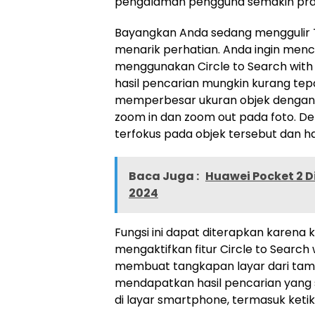
pengalaman pengguna semakin prak
Bayangkan Anda sedang menggulir Ti
menarik perhatian. Anda ingin menca
menggunakan Circle to Search with G
hasil pencarian mungkin kurang tepa
memperbesar ukuran objek dengan g
zoom in dan zoom out pada foto. De
terfokus pada objek tersebut dan ha
Baca Juga :
Huawei Pocket 2 D
2024
Fungsi ini dapat diterapkan karena
mengaktifkan fitur Circle to Search
membuat tangkapan layar dari tamp
mendapatkan hasil pencarian yang 
di layar smartphone, termasuk ket