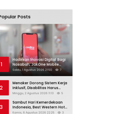
Popular Posts
Hadirkan Inovasi Digital Bagi
1
Nasabah, JakOne Mobile
Antar Bank Jakarta Sukses
Sabtu, 1 Agustus 2026 21:50
7
Raih Digital Excellence
Awards 2026
Menaker Dorong Sistem Kerja
2
Inklusif, Disabilitas Harus
Dapat Kesempatan Setara
Minggu, 2 Agustus 2026 11:13
5
Sambut Hari Kemerdekaan
3
Indonesia, Best Western Hotel
Hadirkan The Freedom Stay
Kamis, 6 Agustus 2026 22:25
3