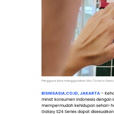
Pengguna bisa menggunakan fitur Circle to Searc
BISNISASIA.CO.ID, JAKARTA
– Keha
minat konsumen Indonesia dengan i
mempermudah kehidupan sehari-hari.
Galaxy S24 Series dapat disesuaika