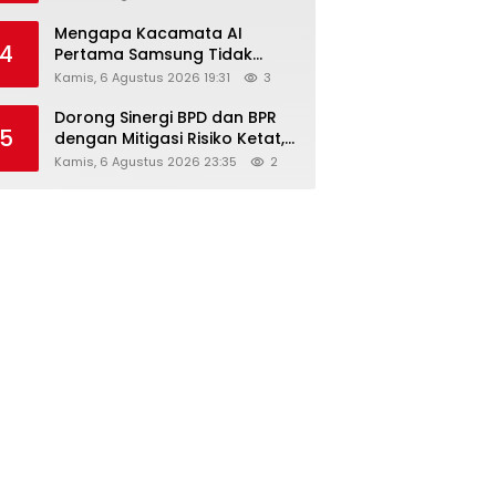
Diskon Hingga 45%
Mengapa Kacamata AI
4
Pertama Samsung Tidak
Dibekali Layar?
Kamis, 6 Agustus 2026 19:31
3
Dorong Sinergi BPD dan BPR
5
dengan Mitigasi Risiko Ketat,
Ini Penjelasan Ketum
Kamis, 6 Agustus 2026 23:35
2
Asbanda