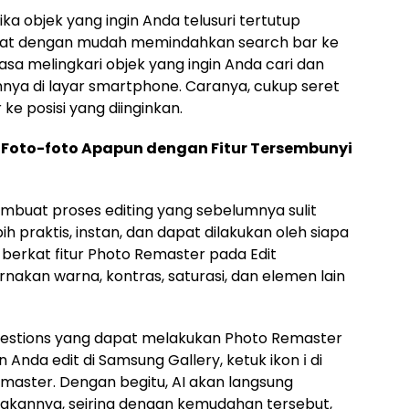
jika objek yang ingin Anda telusuri tertutup
apat dengan mudah memindahkan search bar ke
luasa melingkari objek yang ingin Anda cari dan
nnya di layar smartphone. Caranya, cukup seret
ke posisi yang diinginkan.
Foto-foto Apapun dengan Fitur Tersembunyi
embuat proses editing yang sebelumnya sulit
h praktis, instan, dan dapat dilakukan oleh siapa
i berkat fitur Photo Remaster pada Edit
akan warna, kontras, saturasi, dan elemen lain
gestions yang dapat melakukan Photo Remaster
n Anda edit di Samsung Gallery, ketuk ikon ℹ di
Remaster. Dengan begitu, AI akan langsung
akannya, seiring dengan kemudahan tersebut,