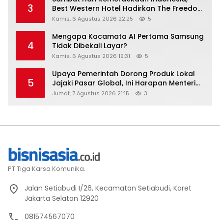
3
Best Western Hotel Hadirkan The Freedom
Stay Diskon Hingga 45%
Kamis, 6 Agustus 2026 22:25
5
Mengapa Kacamata AI Pertama Samsung
4
Tidak Dibekali Layar?
Kamis, 6 Agustus 2026 19:31
5
Upaya Pemerintah Dorong Produk Lokal
5
Jajaki Pasar Global, Ini Harapan Menteri
Perindustrian RI Lewat ILT dan IGT Expo
Jumat, 7 Agustus 2026 21:15
3
2026
PT Tiga Karsa Komunika.
Jalan Setiabudi I/26, Kecamatan Setiabudi, Karet
Jakarta Selatan 12920
081574567070