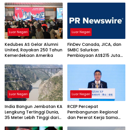
Luar Negeri
Luar Negeri
Kedubes AS Gelar Alumni
FinDev Canada, JICA, dan
United, Rayakan 250 Tahun
SMBC Salurkan
Kemerdekaan Amerika
Pembiayaan AS$215 Juta
kepada HDBank, Ini
Tujuannya
Luar Negeri
Luar Negeri
India Bangun Jembatan KA
RCEP Percepat
Lengkung Tertinggi Dunia,
Pembangunan Regional
35 Meter Lebih Tinggi dari
dan Pererat Kerja Sama
Menara Eiffel
Lokal Asia Timur