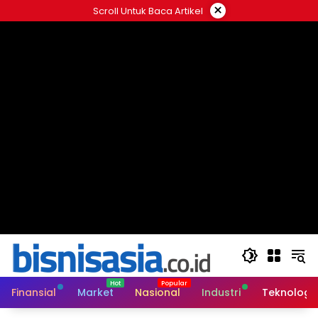
Langsung
×
Scroll Untuk Baca Artikel
ke
konten
Finansial
Market
Nasional
Industri
Teknologi