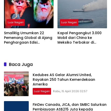
Luar Negeri
Luar Negeri
SmallRig Umumkan 22
Kapal Pengangkut 3.000
Pemenang Global di Ajang
Mobil dari China ke
Penghargaan Edisi
Meksiko Terbakar di
Perdana, Rayakan
Tengah Laut
Kekuatan Karya Visual
yang Menginspirasi Dunia
Baca Juga
Kedubes AS Gelar Alumni United,
Rayakan 250 Tahun Kemerdekaan
Amerika
Luar Negeri
Rabu, 15 April 2026 02:57
FinDev Canada, JICA, dan SMBC Salurkan
Pembiayaan AS$215 Juta kepada