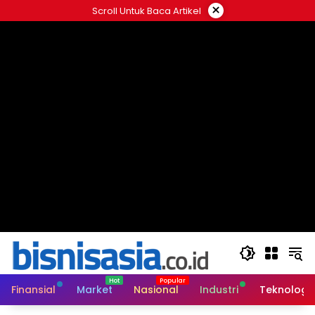
Langsung
×
Scroll Untuk Baca Artikel
ke
konten
Finansial
Market
Nasional
Industri
Teknologi