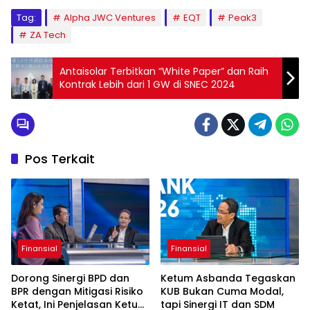
Tag:
Alpha JWC Ventures
EQT
Peak3
ZA Tech
Antaisolar Terbitkan “White Paper” dan Raih
Kontrak Lebih dari 1 GW di SNEC 2024
Pos Terkait
Finansial
Finansial
Dorong Sinergi BPD dan
Ketum Asbanda Tegaskan
BPR dengan Mitigasi Risiko
KUB Bukan Cuma Modal,
Ketat, Ini Penjelasan Ketum
tapi Sinergi IT dan SDM