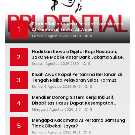
Prudential Indonesia Perkuat Kompetensi
1
AI Karyawan Lewat AI Week
Kamis, 6 Agustus 2026 19:30
9
Hadirkan Inovasi Digital Bagi Nasabah,
2
JakOne Mobile Antar Bank Jakarta Sukses
Raih Digital Excellence Awards 2026
Sabtu, 1 Agustus 2026 21:50
8
Kisah Awak Kapal Pertamina Bertahan di
3
Tengah Risiko Pelayaran Selat Hormuz
Kamis, 6 Agustus 2026 19:43
6
Menaker Dorong Sistem Kerja Inklusif,
4
Disabilitas Harus Dapat Kesempatan
Setara
Minggu, 2 Agustus 2026 11:13
6
Mengapa Kacamata AI Pertama Samsung
5
Tidak Dibekali Layar?
Kamis, 6 Agustus 2026 19:31
5