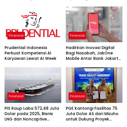
Asbanda
Finansial
Finansial
Prudential Indonesia
Hadirkan Inovasi Digital
Perkuat Kompetensi AI
Bagi Nasabah, JakOne
Karyawan Lewat AI Week
Mobile Antar Bank Jakarta
Sukses Raih Digital
Excellence Awards 2026
Finansial
Finansial
PIS Raup Laba 572,48 Juta
PGE Kantongi Fasilitas 75
Dolar pada 2025, Bisnis
Juta Dolar AS dari Mizuho
LNG dan Noncaptive
untuk Dukung Proyek
Tumbuh
Panas Bumi