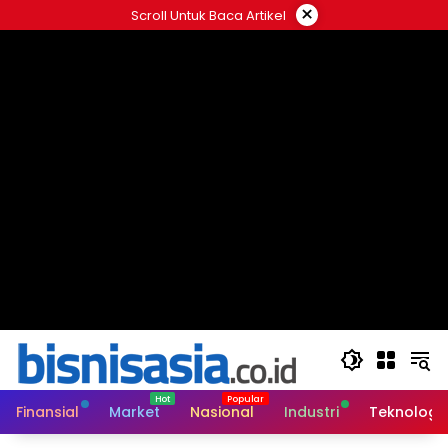
Langsung
×
Scroll Untuk Baca Artikel
ke
konten
Finansial
Market
Nasional
Industri
Teknologi