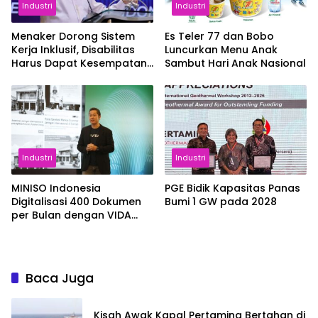
Industri
Industri
Menaker Dorong Sistem
Es Teler 77 dan Bobo
Kerja Inklusif, Disabilitas
Luncurkan Menu Anak
Harus Dapat Kesempatan
Sambut Hari Anak Nasional
Setara
Industri
Industri
MINISO Indonesia
PGE Bidik Kapasitas Panas
Digitalisasi 400 Dokumen
Bumi 1 GW pada 2028
per Bulan dengan VIDA
Sign
Baca Juga
Kisah Awak Kapal Pertamina Bertahan di