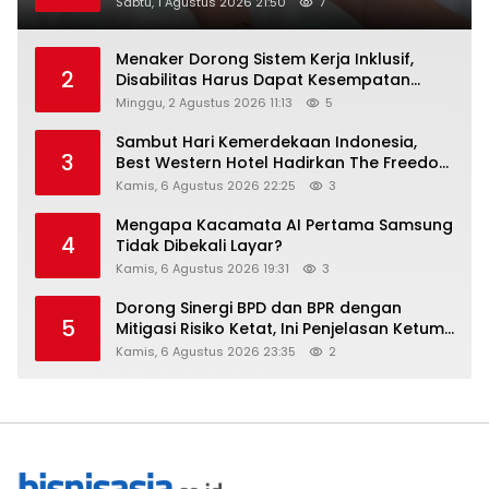
Raih Digital Excellence Awards 2026
Sabtu, 1 Agustus 2026 21:50
7
Menaker Dorong Sistem Kerja Inklusif,
2
Disabilitas Harus Dapat Kesempatan
Setara
Minggu, 2 Agustus 2026 11:13
5
Sambut Hari Kemerdekaan Indonesia,
3
Best Western Hotel Hadirkan The Freedom
Stay Diskon Hingga 45%
Kamis, 6 Agustus 2026 22:25
3
Mengapa Kacamata AI Pertama Samsung
4
Tidak Dibekali Layar?
Kamis, 6 Agustus 2026 19:31
3
Dorong Sinergi BPD dan BPR dengan
5
Mitigasi Risiko Ketat, Ini Penjelasan Ketum
Asbanda
Kamis, 6 Agustus 2026 23:35
2