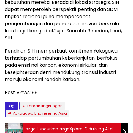
kebutuhan mereka. Berada di lokasi strategis, SIH
dapat memperoleh perspektif penting dan SDM
tingkat regional guna mempercepat
pengembangan dan penerapan inovasi berskala
luas bagi klien global,” ujar Saurabh Bhandari, Lead,
SIH.
Pendirian SIH memperkuat komitmen Yokogawa
terhadap pertumbuhan keberlanjutan, berfokus
pada emisi nol karbon, ekonomi sirkular, dan
kesejahteraan demi mendukung transisi industri
menuju ekonomi rendah karbon.
Post Views:
89
Tag:
ramah lingkungan
Yokogawa Engineering Asia
azgo Luncurkan azgoXplore, Didukung AI di