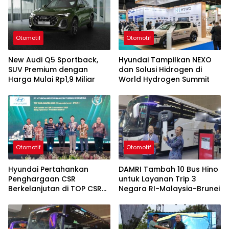
Otomotif
Otomotif
New Audi Q5 Sportback,
Hyundai Tampilkan NEXO
SUV Premium dengan
dan Solusi Hidrogen di
Harga Mulai Rp1,9 Miliar
World Hydrogen Summit
Otomotif
Otomotif
Hyundai Pertahankan
DAMRI Tambah 10 Bus Hino
Penghargaan CSR
untuk Layanan Trip 3
Berkelanjutan di TOP CSR
Negara RI-Malaysia-Brunei
2026