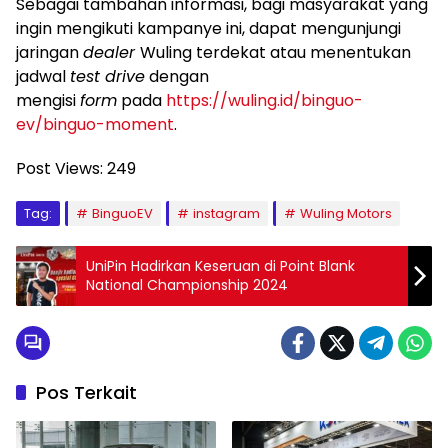
Sebagai tambahan informasi, bagi masyarakat yang
ingin mengikuti kampanye ini, dapat mengunjungi
jaringan
dealer
Wuling terdekat atau menentukan
jadwal
test drive
dengan
mengisi
form
pada
https://wuling.id/binguo-
ev/binguo-moment
.
Post Views:
249
Tag:
BinguoEV
instagram
Wuling Motors
UniPin Hadirkan Keseruan di Point Blank
National Championship 2024
Pos Terkait