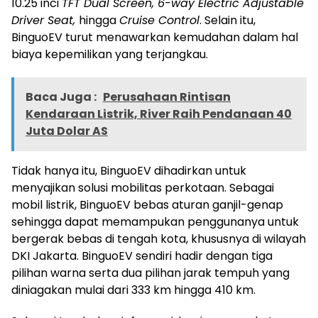
10.25 inci
TFT Dual Screen, 6-way Electric Adjustable
Driver Seat,
hingga
Cruise Control
. Selain itu,
BinguoEV turut menawarkan kemudahan dalam hal
biaya kepemilikan yang terjangkau.
Baca Juga :
Perusahaan Rintisan
Kendaraan Listrik, River Raih Pendanaan 40
Juta Dolar AS
Tidak hanya itu, BinguoEV dihadirkan untuk
menyajikan solusi mobilitas perkotaan. Sebagai
mobil listrik, BinguoEV bebas aturan ganjil-genap
sehingga dapat memampukan penggunanya untuk
bergerak bebas di tengah kota, khususnya di wilayah
DKI Jakarta. BinguoEV sendiri hadir dengan tiga
pilihan warna serta dua pilihan jarak tempuh yang
diniagakan mulai dari 333 km hingga 410 km.