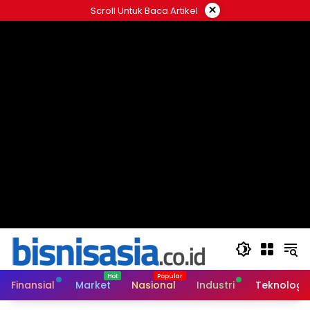
Langsung
×
Scroll Untuk Baca Artikel
ke
konten
Finansial
Market
Nasional
Industri
Teknologi