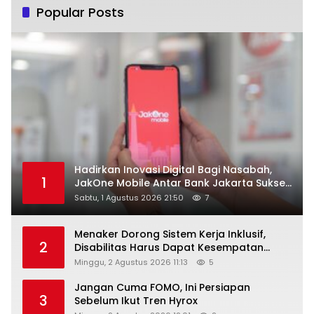
Popular Posts
Hadirkan Inovasi Digital Bagi Nasabah,
1
JakOne Mobile Antar Bank Jakarta Sukses
Raih Digital Excellence Awards 2026
Sabtu, 1 Agustus 2026 21:50
7
Menaker Dorong Sistem Kerja Inklusif,
2
Disabilitas Harus Dapat Kesempatan
Setara
Minggu, 2 Agustus 2026 11:13
5
Jangan Cuma FOMO, Ini Persiapan
3
Sebelum Ikut Tren Hyrox