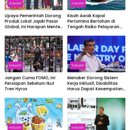
Industri
Industri
Upaya Pemerintah Dorong
Kisah Awak Kapal
Produk Lokal Jajaki Pasar
Pertamina Bertahan di
Global, Ini Harapan Menteri
Tengah Risiko Pelayaran
Perindustrian RI Lewat ILT
Selat Hormuz
dan IGT Expo 2026
Industri
Industri
Jangan Cuma FOMO, Ini
Menaker Dorong Sistem
Persiapan Sebelum Ikut
Kerja Inklusif, Disabilitas
Tren Hyrox
Harus Dapat Kesempatan
Setara
Industri
Industri