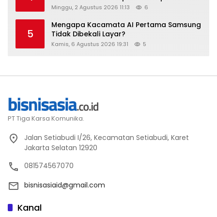
Setara
Minggu, 2 Agustus 2026 11:13
6
Mengapa Kacamata AI Pertama Samsung
5
Tidak Dibekali Layar?
Kamis, 6 Agustus 2026 19:31
5
PT Tiga Karsa Komunika.
Jalan Setiabudi I/26, Kecamatan Setiabudi, Karet
Jakarta Selatan 12920
081574567070
bisnisasiaid@gmail.com
Kanal