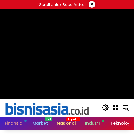
Langsung
×
Scroll Untuk Baca Artikel
ke
konten
Finansial
Market
Nasional
Industri
Teknologi