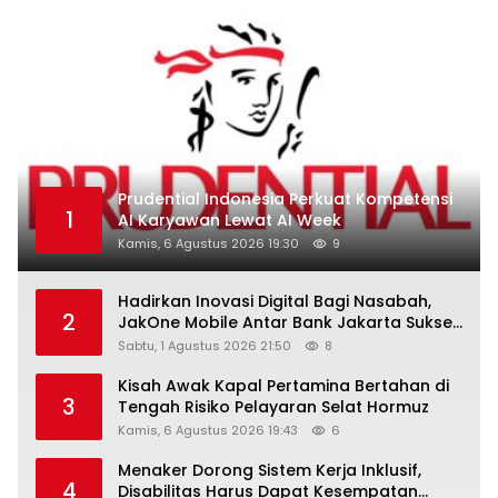
Prudential Indonesia Perkuat Kompetensi
1
AI Karyawan Lewat AI Week
Kamis, 6 Agustus 2026 19:30
9
Hadirkan Inovasi Digital Bagi Nasabah,
2
JakOne Mobile Antar Bank Jakarta Sukses
Raih Digital Excellence Awards 2026
Sabtu, 1 Agustus 2026 21:50
8
Kisah Awak Kapal Pertamina Bertahan di
3
Tengah Risiko Pelayaran Selat Hormuz
Kamis, 6 Agustus 2026 19:43
6
Menaker Dorong Sistem Kerja Inklusif,
4
Disabilitas Harus Dapat Kesempatan