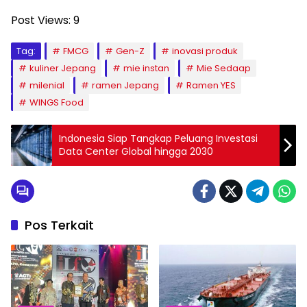
Post Views:
9
Tag:
FMCG
Gen-Z
inovasi produk
kuliner Jepang
mie instan
Mie Sedaap
milenial
ramen Jepang
Ramen YES
WINGS Food
Indonesia Siap Tangkap Peluang Investasi
Data Center Global hingga 2030
Pos Terkait