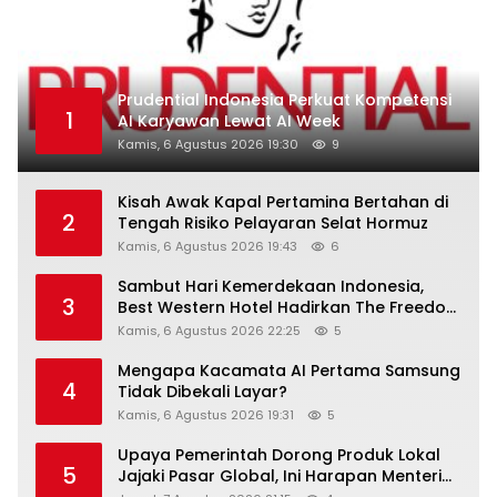
Prudential Indonesia Perkuat Kompetensi
1
AI Karyawan Lewat AI Week
Kamis, 6 Agustus 2026 19:30
9
Kisah Awak Kapal Pertamina Bertahan di
2
Tengah Risiko Pelayaran Selat Hormuz
Kamis, 6 Agustus 2026 19:43
6
Sambut Hari Kemerdekaan Indonesia,
3
Best Western Hotel Hadirkan The Freedom
Stay Diskon Hingga 45%
Kamis, 6 Agustus 2026 22:25
5
Mengapa Kacamata AI Pertama Samsung
4
Tidak Dibekali Layar?
Kamis, 6 Agustus 2026 19:31
5
Upaya Pemerintah Dorong Produk Lokal
5
Jajaki Pasar Global, Ini Harapan Menteri