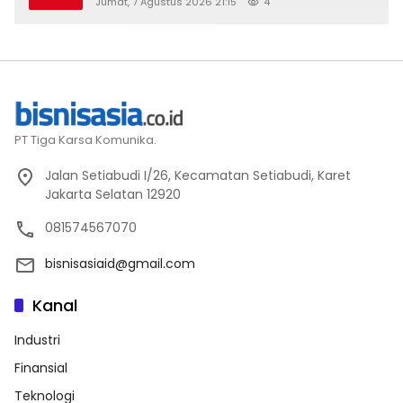
Perindustrian RI Lewat ILT dan IGT Expo
Jumat, 7 Agustus 2026 21:15
4
2026
PT Tiga Karsa Komunika.
Jalan Setiabudi I/26, Kecamatan Setiabudi, Karet
Jakarta Selatan 12920
081574567070
bisnisasiaid@gmail.com
Kanal
Industri
Finansial
Teknologi