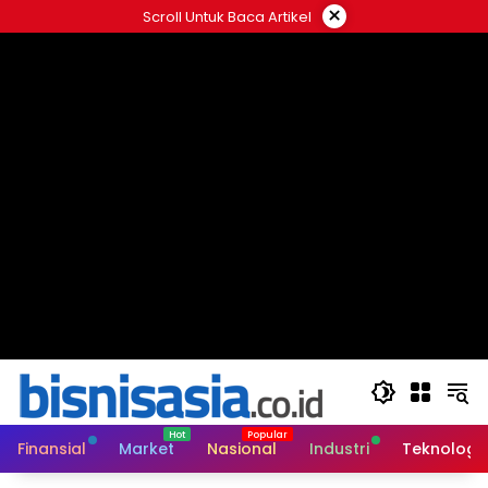
Langsung
×
Scroll Untuk Baca Artikel
ke
konten
Finansial
Market
Nasional
Industri
Teknologi