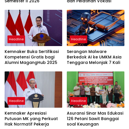
Semester II 2026
dan Pelatihan Vokasi
Headline
Headline
Kemnaker Buka Sertifikasi
Serangan Malware
Kompetensi Gratis bagi
Berkedok AI ke UMKM Asia
Alumni MagangHub 2025
Tenggara Melonjak 7 Kali
Headline
Headline
Kemnaker Apresiasi
Asuransi Sinar Mas Edukasi
Putusan MK yang Perkuat
126 Petani Sawit Banggai
Hak Normatif Pekerja
soal Keuangan