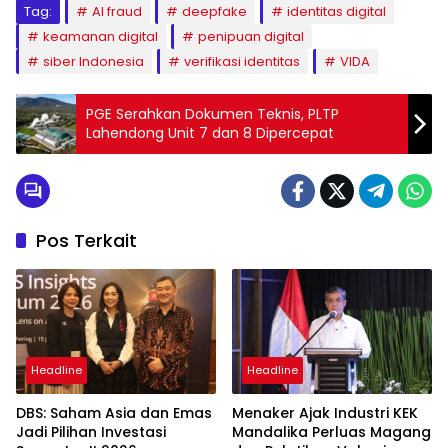
Tag:
AI fraud
deepfake
identitas digital
keamanan digital
penipuan digital
siber Indonesia
verifikasi identitas
VIDA
PGE Serahkan Dokumen Teknis, PLTP
Lahendong Unit 7 dan 8 Dipercepat
Pos Terkait
Headline
Headline
DBS: Saham Asia dan Emas
Menaker Ajak Industri KEK
Jadi Pilihan Investasi
Mandalika Perluas Magang