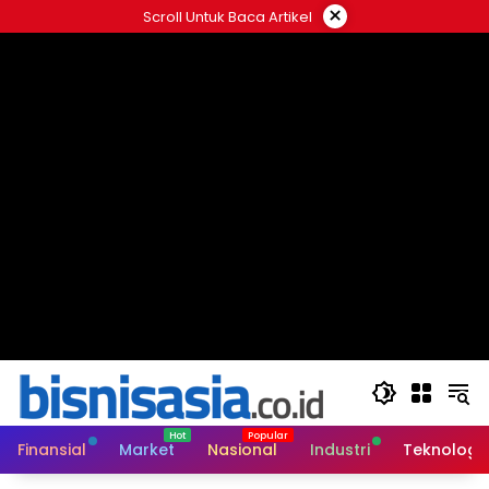
Langsung
×
Scroll Untuk Baca Artikel
ke
konten
Finansial
Market
Nasional
Industri
Teknologi