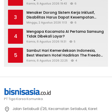
Kamis, 6 Agustus 2026 19:43
6
Menaker Dorong Sistem Kerja Inklusif,
3
Disabilitas Harus Dapat Kesempatan
Setara
Minggu, 2 Agustus 2026 11:13
6
Mengapa Kacamata AI Pertama Samsung
4
Tidak Dibekali Layar?
Kamis, 6 Agustus 2026 19:31
5
Sambut Hari Kemerdekaan Indonesia,
5
Best Western Hotel Hadirkan The Freedom
Stay Diskon Hingga 45%
Kamis, 6 Agustus 2026 22:25
4
PT Tiga Karsa Komunika.
Jalan Setiabudi I/26, Kecamatan Setiabudi, Karet