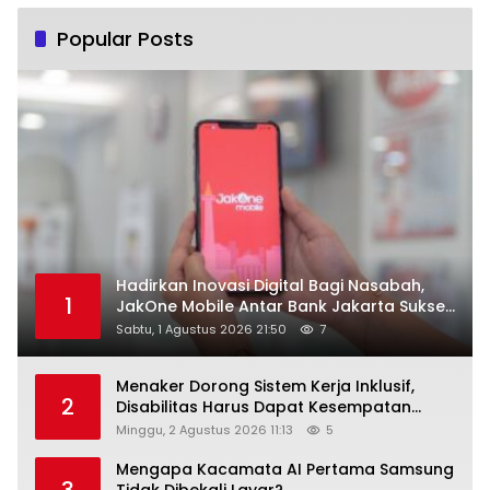
Popular Posts
Hadirkan Inovasi Digital Bagi Nasabah,
1
JakOne Mobile Antar Bank Jakarta Sukses
Raih Digital Excellence Awards 2026
Sabtu, 1 Agustus 2026 21:50
7
Menaker Dorong Sistem Kerja Inklusif,
2
Disabilitas Harus Dapat Kesempatan
Setara
Minggu, 2 Agustus 2026 11:13
5
Mengapa Kacamata AI Pertama Samsung
3
Tidak Dibekali Layar?