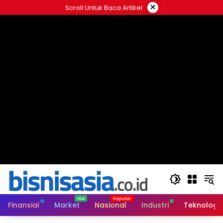
Langsung
×
Scroll Untuk Baca Artikel
ke
konten
Finansial
Market
Nasional
Industri
Teknologi