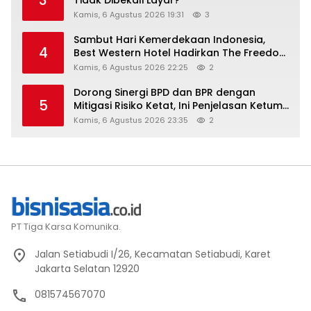
Kamis, 6 Agustus 2026 19:31
3
Sambut Hari Kemerdekaan Indonesia,
4
Best Western Hotel Hadirkan The Freedom
Stay Diskon Hingga 45%
Kamis, 6 Agustus 2026 22:25
2
Dorong Sinergi BPD dan BPR dengan
5
Mitigasi Risiko Ketat, Ini Penjelasan Ketum
Asbanda
Kamis, 6 Agustus 2026 23:35
2
PT Tiga Karsa Komunika.
Jalan Setiabudi I/26, Kecamatan Setiabudi, Karet
Jakarta Selatan 12920
081574567070