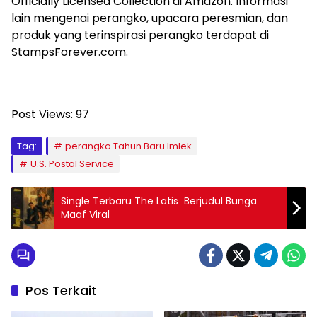
Officially Licensed Collection di Amazon. Informasi
lain mengenai perangko, upacara peresmian, dan
produk yang terinspirasi perangko terdapat di
StampsForever.com.
Post Views:
97
Tag:
perangko Tahun Baru Imlek
U.S. Postal Service
Single Terbaru The Latis Berjudul Bunga
Maaf Viral
Pos Terkait