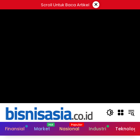
Langsung
×
Scroll Untuk Baca Artikel
ke
konten
Finansial
Market
Nasional
Industri
Teknologi