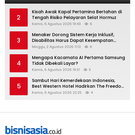
Kisah Awak Kapal Pertamina Bertahan di
2
Tengah Risiko Pelayaran Selat Hormuz
Kamis, 6 Agustus 2026 19:43
6
Menaker Dorong Sistem Kerja Inklusif,
3
Disabilitas Harus Dapat Kesempatan
Setara
Minggu, 2 Agustus 2026 11:13
6
Mengapa Kacamata AI Pertama Samsung
4
Tidak Dibekali Layar?
Kamis, 6 Agustus 2026 19:31
5
Sambut Hari Kemerdekaan Indonesia,
5
Best Western Hotel Hadirkan The Freedom
Stay Diskon Hingga 45%
Kamis, 6 Agustus 2026 22:25
4