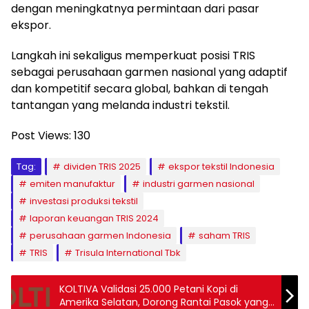
dengan meningkatnya permintaan dari pasar
ekspor.
Langkah ini sekaligus memperkuat posisi TRIS
sebagai perusahaan garmen nasional yang adaptif
dan kompetitif secara global, bahkan di tengah
tantangan yang melanda industri tekstil.
Post Views:
130
Tag:
dividen TRIS 2025
ekspor tekstil Indonesia
emiten manufaktur
industri garmen nasional
investasi produksi tekstil
laporan keuangan TRIS 2024
perusahaan garmen Indonesia
saham TRIS
TRIS
Trisula International Tbk
KOLTIVA Validasi 25.000 Petani Kopi di
Amerika Selatan, Dorong Rantai Pasok yang