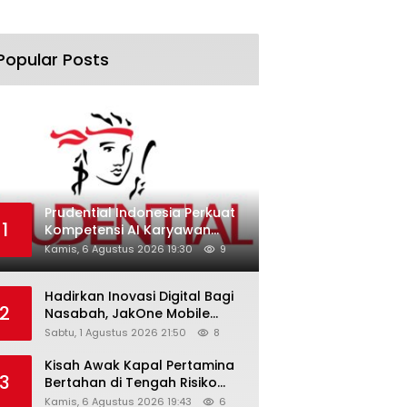
Popular Posts
Prudential Indonesia Perkuat
1
Kompetensi AI Karyawan
Lewat AI Week
Kamis, 6 Agustus 2026 19:30
9
Hadirkan Inovasi Digital Bagi
2
Nasabah, JakOne Mobile
Antar Bank Jakarta Sukses
Sabtu, 1 Agustus 2026 21:50
8
Raih Digital Excellence
Awards 2026
Kisah Awak Kapal Pertamina
3
Bertahan di Tengah Risiko
Pelayaran Selat Hormuz
Kamis, 6 Agustus 2026 19:43
6