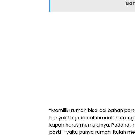
Ban
“Memiliki rumah bisa jadi bahan pe
banyak terjadi saat ini adalah oran
kapan harus memulainya. Padahal, m
pasti – yaitu punya rumah. Itulah m