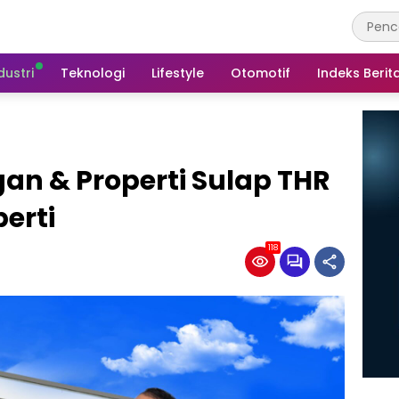
dustri
Teknologi
Lifestyle
Otomotif
Indeks Berit
an & Properti Sulap THR
perti
118