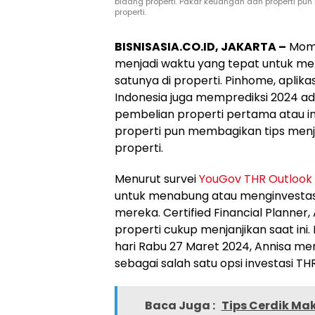
bidang properti. Pakar keuangan dan properti p
properti.
BISNISASIA.CO.ID, JAKARTA –
Mome
menjadi waktu yang tepat untuk mer
satunya di properti. Pinhome, aplik
Indonesia juga memprediksi 2024 a
pembelian properti pertama atau in
properti pun membagikan tips menj
properti.
Menurut survei
YouGov THR Outlook
untuk menabung atau menginvestasi
mereka. Certified Financial Planner,
properti cukup menjanjikan saat ini.
hari Rabu 27 Maret 2024, Annisa me
sebagai salah satu opsi investasi THR
Baca Juga :
Tips Cerdik Ma