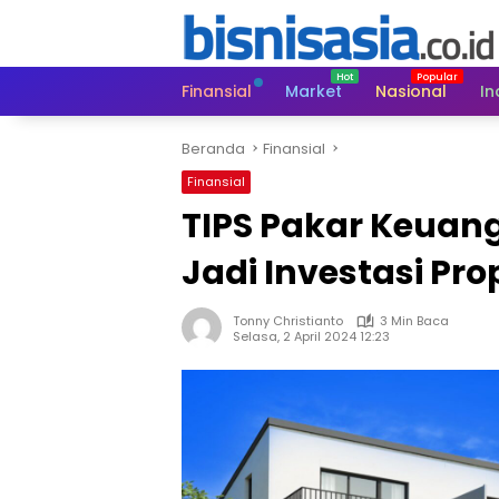
Langsung
ke
konten
Finansial
Market
Nasional
In
Beranda
Finansial
Finansial
TIPS Pakar Keuang
Jadi Investasi Pro
Tonny Christianto
3 Min Baca
Selasa, 2 April 2024 12:23