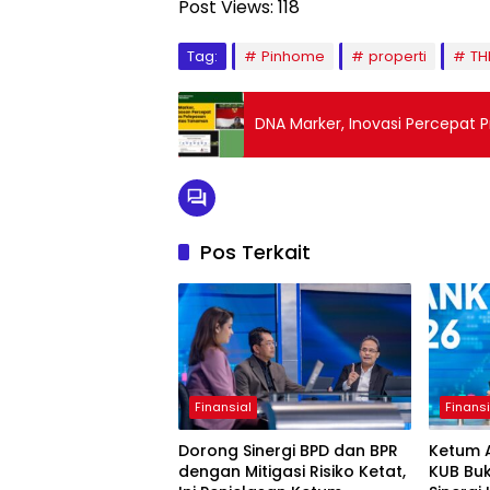
Post Views:
118
Tag:
Pinhome
properti
TH
DNA Marker, Inovasi Percepat
Pos Terkait
Finansial
Finansi
Dorong Sinergi BPD dan BPR
Ketum 
dengan Mitigasi Risiko Ketat,
KUB Bu