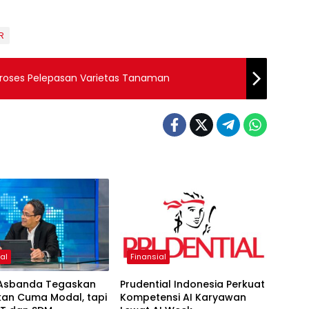
R
 Proses Pelepasan Varietas Tanaman
al
Finansial
Asbanda Tegaskan
Prudential Indonesia Perkuat
kan Cuma Modal, tapi
Kompetensi AI Karyawan