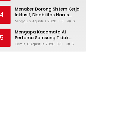
Menaker Dorong Sistem Kerja
4
Inklusif, Disabilitas Harus
Dapat Kesempatan Setara
Minggu, 2 Agustus 2026 11:13
6
Mengapa Kacamata AI
5
Pertama Samsung Tidak
Dibekali Layar?
Kamis, 6 Agustus 2026 19:31
5