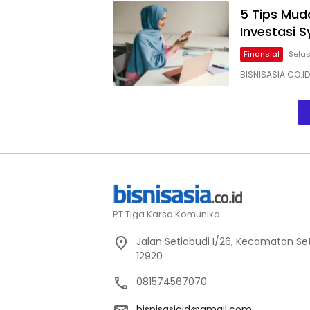
5 Tips Mud
Investasi S
Finansial
Selas
BISNISASIA.CO.I
PT Tiga Karsa Komunika.
Jalan Setiabudi I/26, Kecamatan Set
12920
081574567070
bisnisasiaid@gmail.com