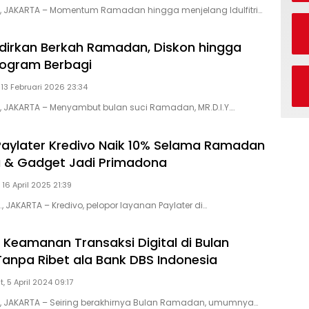
D, JAKARTA – Momentum Ramadan hingga menjelang Idulfitri…
Hadirkan Berkah Ramadan, Diskon hingga
rogram Berbagi
 13 Februari 2026 23:34
D, JAKARTA – Menyambut bulan suci Ramadan, MR.D.I.Y….
Paylater Kredivo Naik 10% Selama Ramadan
a & Gadget Jadi Primadona
 16 April 2025 21:39
., JAKARTA – Kredivo, pelopor layanan Paylater di…
 Keamanan Transaksi Digital di Bulan
npa Ribet ala Bank DBS Indonesia
, 5 April 2024 09:17
D, JAKARTA – Seiring berakhirnya Bulan Ramadan, umumnya…