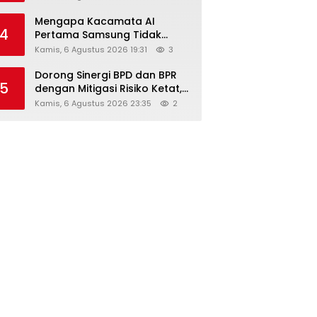
Diskon Hingga 45%
Mengapa Kacamata AI
4
Pertama Samsung Tidak
Dibekali Layar?
Kamis, 6 Agustus 2026 19:31
3
Dorong Sinergi BPD dan BPR
5
dengan Mitigasi Risiko Ketat,
Ini Penjelasan Ketum
Kamis, 6 Agustus 2026 23:35
2
Asbanda