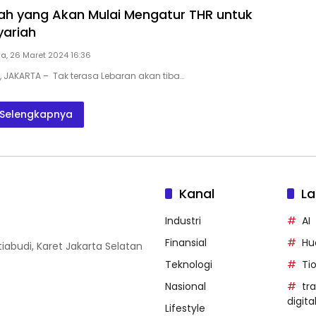
ah yang Akan Mulai Mengatur THR untuk
yariah
a, 26 Maret 2024 16:36
D, JAKARTA – Tak terasa Lebaran akan tiba…
Selengkapnya
Kanal
La
Industri
AI
Finansial
Hu
iabudi, Karet Jakarta Selatan
Teknologi
Ti
Nasional
tr
digita
Lifestyle