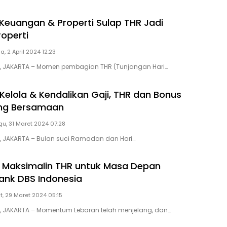
 Keuangan & Properti Sulap THR Jadi
roperti
a, 2 April 2024 12:23
ID, JAKARTA – Momen pembagian THR (Tunjangan Hari…
 Kelola & Kendalikan Gaji, THR dan Bonus
ng Bersamaan
u, 31 Maret 2024 07:28
D, JAKARTA – Bulan suci Ramadan dan Hari…
k Maksimalin THR untuk Masa Depan
ank DBS Indonesia
, 29 Maret 2024 05:15
D, JAKARTA – Momentum Lebaran telah menjelang, dan…