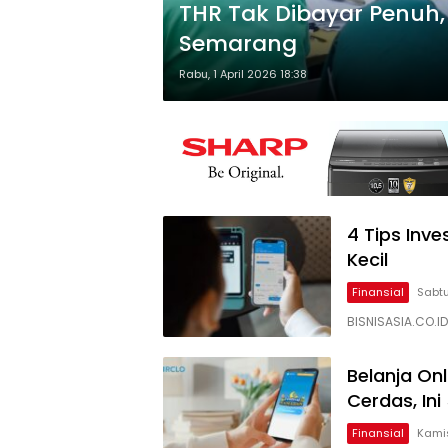
THR Tak Dibayar Penuh,
Semarang
Rabu, 1 April 2026 18:38
4 Tips Inve
Kecil
Finansial
Sabtu
BISNISASIA.CO.I
Belanja On
Cerdas, Ini
Finansial
Kamis