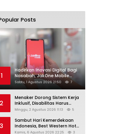
Popular Posts
Hadirkan Inovasi Digital Bagi
1
Nasabah, JakOne Mobile
Antar Bank Jakarta Sukses
Sabtu, 1 Agustus 2026 21:50
7
Raih Digital Excellence
Awards 2026
Menaker Dorong Sistem Kerja
2
Inklusif, Disabilitas Harus
Dapat Kesempatan Setara
Minggu, 2 Agustus 2026 11:13
5
Sambut Hari Kemerdekaan
3
Indonesia, Best Western Hotel
Hadirkan The Freedom Stay
Kamis, 6 Agustus 2026 22:25
3