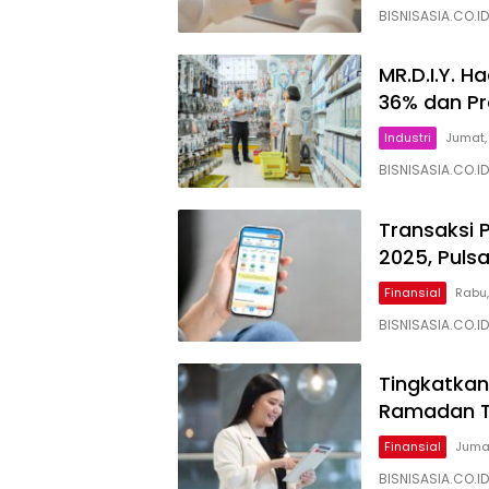
BISNISASIA.CO.I
MR.D.I.Y. 
36% dan P
Industri
Jumat,
BISNISASIA.CO.I
Transaksi 
2025, Puls
Finansial
Rabu,
BISNISASIA.CO.ID
Tingkatkan
Ramadan Ta
Finansial
Jumat
BISNISASIA.CO.I