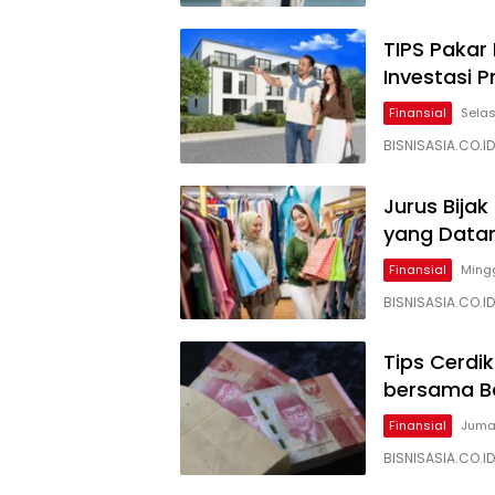
TIPS Pakar
Investasi P
Finansial
Selas
BISNISASIA.CO.
Jurus Bijak
yang Data
Finansial
Mingg
BISNISASIA.CO.I
Tips Cerdi
bersama B
Finansial
Jumat
BISNISASIA.CO.I