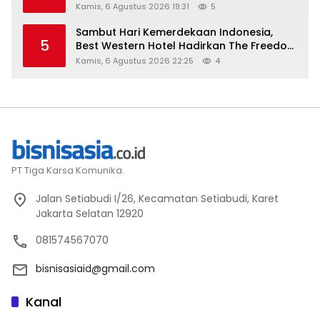
Kamis, 6 Agustus 2026 19:31
5
Sambut Hari Kemerdekaan Indonesia,
5
Best Western Hotel Hadirkan The Freedom
Stay Diskon Hingga 45%
Kamis, 6 Agustus 2026 22:25
4
PT Tiga Karsa Komunika.
Jalan Setiabudi I/26, Kecamatan Setiabudi, Karet
Jakarta Selatan 12920
081574567070
bisnisasiaid@gmail.com
Kanal