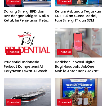
Finansial
Finansial
Dorong Sinergi BPD dan
Ketum Asbanda Tegaskan
BPR dengan Mitigasi Risiko
KUB Bukan Cuma Modal,
Ketat, Ini Penjelasan Ketum
tapi Sinergi IT dan SDM
Asbanda
Finansial
Finansial
Prudential Indonesia
Hadirkan Inovasi Digital
Perkuat Kompetensi AI
Bagi Nasabah, JakOne
Karyawan Lewat AI Week
Mobile Antar Bank Jakarta
Sukses Raih Digital
Excellence Awards 2026
Finansial
Finansial