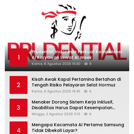
Prudential Indonesia Perkuat Kompetensi
1
AI Karyawan Lewat AI Week
Kamis, 6 Agustus 2026 19:30
9
Kisah Awak Kapal Pertamina Bertahan di
2
Tengah Risiko Pelayaran Selat Hormuz
Kamis, 6 Agustus 2026 19:43
6
Menaker Dorong Sistem Kerja Inklusif,
3
Disabilitas Harus Dapat Kesempatan
Setara
Minggu, 2 Agustus 2026 11:13
6
Mengapa Kacamata AI Pertama Samsung
4
Tidak Dibekali Layar?