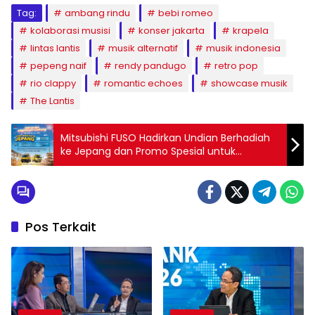
Tag:
ambang rindu
bebi romeo
kolaborasi musisi
konser jakarta
krapela
lintas lantis
musik alternatif
musik indonesia
pepeng naif
rendy pandugo
retro pop
rio clappy
romantic echoes
showcase musik
The Lantis
Mitsubishi FUSO Hadirkan Undian Berhadiah
ke Jepang dan Promo Spesial untuk
Konsumen Setia
Pos Terkait