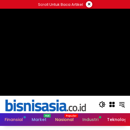
Langsung
×
Scroll Untuk Baca Artikel
ke
konten
Finansial
Market
Nasional
Industri
Teknologi