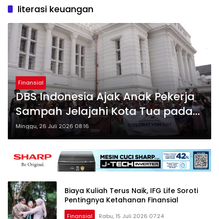
literasi keuangan
Finansial
DBS Indonesia Ajak Anak Pekerja
Sampah Jelajahi Kota Tua pada
Hari Anak Nasional
Minggu, 26 Juli 2026 08:16
Biaya Kuliah Terus Naik, IFG Life Soroti
Pentingnya Ketahanan Finansial
Finansial
Rabu, 15 Juli 2026 07:24