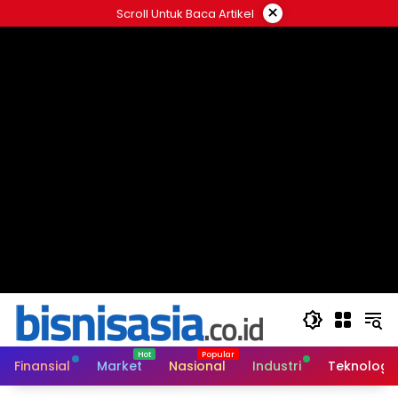
Langsung
×
Scroll Untuk Baca Artikel
ke
konten
Finansial
Market
Nasional
Industri
Teknologi