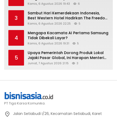
Kamis, 6 Agustus 2026 19:43
6
Sambut Hari Kemerdekaan Indonesia,
3
Best Western Hotel Hadirkan The Freedom
Stay Diskon Hingga 45%
Kamis, 6 Agustus 2026 22:25
5
Mengapa Kacamata AI Pertama Samsung
4
Tidak Dibekali Layar?
Kamis, 6 Agustus 2026 19:31
5
Upaya Pemerintah Dorong Produk Lokal
5
Jajaki Pasar Global, Ini Harapan Menteri
Perindustrian RI Lewat ILT dan IGT Expo
Jumat, 7 Agustus 2026 21:15
3
2026
PT Tiga Karsa Komunika.
Jalan Setiabudi I/26, Kecamatan Setiabudi, Karet