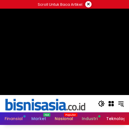
Langsung
×
Scroll Untuk Baca Artikel
ke
konten
Finansial
Market
Nasional
Industri
Teknologi