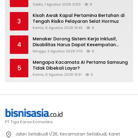
Raih Digital Excellence Awards 2026
Sabtu, 1 Agustus 2026 21:50
8
Kisah Awak Kapal Pertamina Bertahan di
3
Tengah Risiko Pelayaran Selat Hormuz
Kamis, 6 Agustus 2026 19:43
6
Menaker Dorong Sistem Kerja Inklusif,
4
Disabilitas Harus Dapat Kesempatan
Setara
Minggu, 2 Agustus 2026 11:13
6
Mengapa Kacamata AI Pertama Samsung
5
Tidak Dibekali Layar?
Kamis, 6 Agustus 2026 19:31
5
PT Tiga Karsa Komunika.
Jalan Setiabudi I/26, Kecamatan Setiabudi, Karet