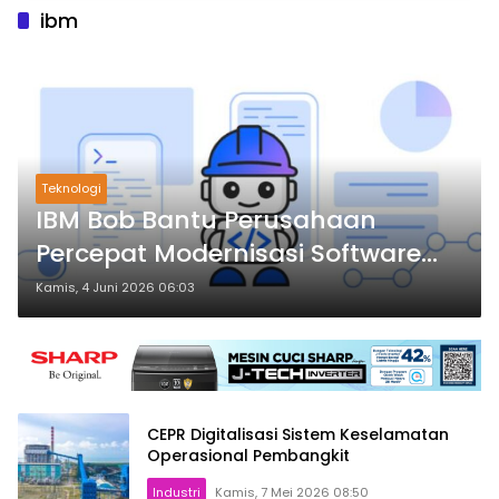
ibm
Teknologi
IBM Bob Bantu Perusahaan
Percepat Modernisasi Software
Berbasis AI
Kamis, 4 Juni 2026 06:03
CEPR Digitalisasi Sistem Keselamatan
Operasional Pembangkit
Industri
Kamis, 7 Mei 2026 08:50