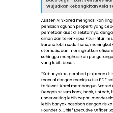
Baca Juga :
East Ventures Mar
Wujudkan Kebangkitan Asia 
Asisten AI Sxored menghasilkan ri
penilaian agunan properti yang cep
pemetaan aset di sekitarnya, den
aman dan terenkripsi. Fitur-fitur i
karena lebih sederhana, meningkatk
otomatis, dan meningkatkan efisien
sehingga menghasilkan pengurangan 
yang lebih besar.
“Kebanyakan pemberi pinjaman di I
manual dengan meninjau file PDF sa
terlewat. Kami membangun Sxored u
Dengan sistem kami, bank, fintech,
underwriting lebih cepat, mendetek
lebih banyak nasabah dengan risiko 
Founder & Chief Executive Officer S