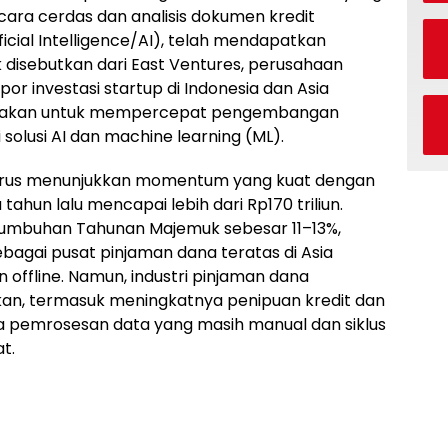
ara cerdas dan analisis dokumen kredit
icial Intelligence/AI), telah mendapatkan
disebutkan dari East Ventures, perusahaan
or investasi startup di Indonesia dan Asia
gunakan untuk mempercepat pengembangan
olusi AI dan machine learning (ML).
 terus menunjukkan momentum yang kuat dengan
tahun lalu mencapai lebih dari Rp170 triliun.
rtumbuhan Tahunan Majemuk sebesar 11–13%,
agai pusat pinjaman dana teratas di Asia
 offline. Namun, industri pinjaman dana
kan, termasuk meningkatnya penipuan kredit dan
na pemrosesan data yang masih manual dan siklus
t.