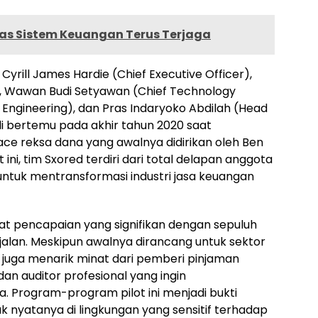
itas Sistem Keuangan Terus Terjaga
 Cyrill James Hardie (Chief Executive Officer),
), Wawan Budi Setyawan (Chief Technology
of Engineering), dan Pras Indaryoko Abdilah (Head
li bertemu pada akhir tahun 2020 saat
 reksa dana yang awalnya didirikan oleh Ben
t ini, tim Sxored terdiri dari total delapan anggota
untuk mentransformasi industri jasa keuangan
tat pencapaian yang signifikan dengan sepuluh
jalan. Meskipun awalnya dirancang untuk sektor
i juga menarik minat dari pemberi pinjaman
 dan auditor profesional yang ingin
 Program-program pilot ini menjadi bukti
 nyatanya di lingkungan yang sensitif terhadap