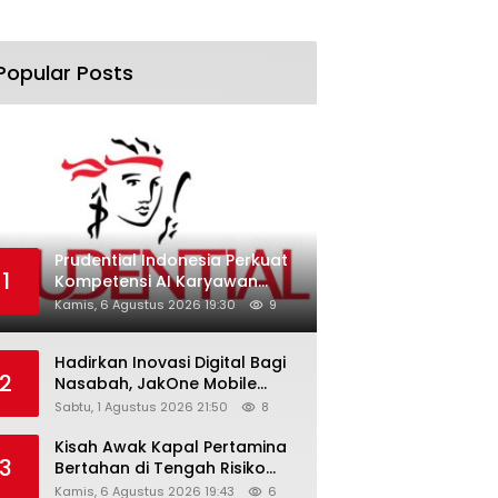
Popular Posts
Prudential Indonesia Perkuat
1
Kompetensi AI Karyawan
Lewat AI Week
Kamis, 6 Agustus 2026 19:30
9
Hadirkan Inovasi Digital Bagi
2
Nasabah, JakOne Mobile
Antar Bank Jakarta Sukses
Sabtu, 1 Agustus 2026 21:50
8
Raih Digital Excellence
Awards 2026
Kisah Awak Kapal Pertamina
3
Bertahan di Tengah Risiko
Pelayaran Selat Hormuz
Kamis, 6 Agustus 2026 19:43
6