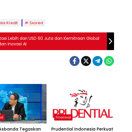
sis Kredit
Sxored
si Lebih dari USD 60 Juta dan Kemitraan Global
an Inovasi AI
al
Finansial
Asbanda Tegaskan
Prudential Indonesia Perkuat