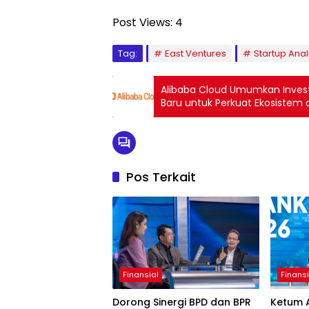
Post Views:
4
Tag:
East Ventures
Startup Anali
Alibaba Cloud Umumkan Investa
Baru untuk Perkuat Ekosistem d
Pos Terkait
Finansial
Finansi
Dorong Sinergi BPD dan BPR
Ketum 