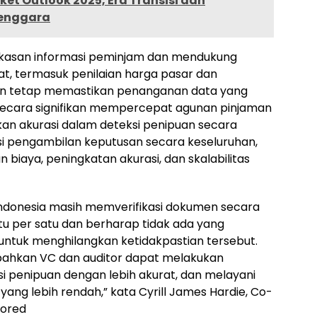
ket Outlook 2025, Era Transisi dan
Tenggara
ngkasan informasi peminjam dan mendukung
at, termasuk penilaian harga pasar dan
gan tetap memastikan penanganan data yang
ni secara signifikan mempercepat agunan pinjaman
an akurasi dalam deteksi penipuan secara
si pengambilan keputusan secara keseluruhan,
biaya, peningkatan akurasi, dan skalabilitas
ndonesia masih memverifikasi dokumen secara
tu per satu dan berharap tidak ada yang
ntuk menghilangkan ketidakpastian tersebut.
 bahkan VC dan auditor dapat melakukan
si penipuan dengan lebih akurat, dan melayani
yang lebih rendah,” kata Cyrill James Hardie, Co-
xored