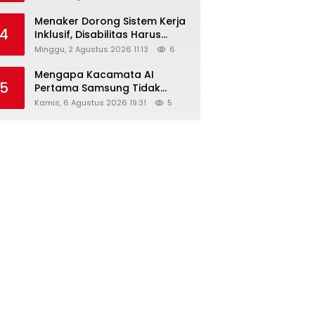
Menaker Dorong Sistem Kerja
4
Inklusif, Disabilitas Harus
Dapat Kesempatan Setara
Minggu, 2 Agustus 2026 11:13
6
Mengapa Kacamata AI
5
Pertama Samsung Tidak
Dibekali Layar?
Kamis, 6 Agustus 2026 19:31
5