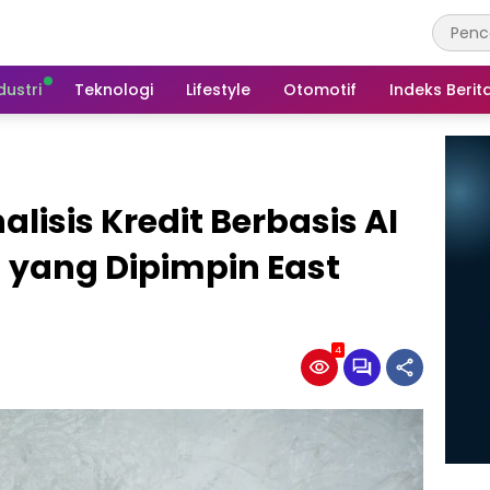
dustri
Teknologi
Lifestyle
Otomotif
Indeks Berit
alisis Kredit Berbasis AI
yang Dipimpin East
4