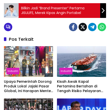
Billkin Jadi “Brand Presenter” Pertama
JISULIFE, Merek Kipas Angin Portabel
Pos Terkait
Industri
Industri
Upaya Pemerintah Dorong
Kisah Awak Kapal
Produk Lokal Jajaki Pasar
Pertamina Bertahan di
Global, Ini Harapan Menteri
Tengah Risiko Pelayaran
Perindustrian RI Lewat ILT
Selat Hormuz
dan IGT Expo 2026