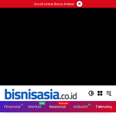
Langsung
×
Scroll Untuk Baca Artikel
ke
konten
Finansial
Market
Nasional
Industri
Teknologi