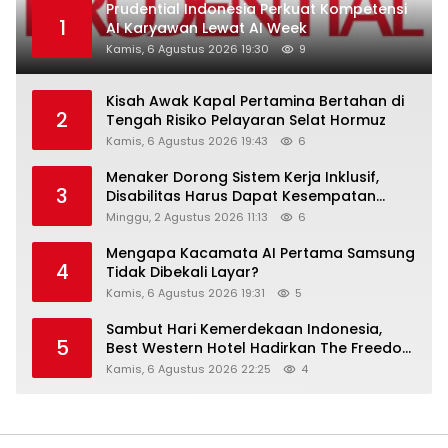
Prudential Indonesia Perkuat Kompetensi
1
AI Karyawan Lewat AI Week
Kamis, 6 Agustus 2026 19:30
9
Kisah Awak Kapal Pertamina Bertahan di
2
Tengah Risiko Pelayaran Selat Hormuz
Kamis, 6 Agustus 2026 19:43
6
Menaker Dorong Sistem Kerja Inklusif,
3
Disabilitas Harus Dapat Kesempatan
Setara
Minggu, 2 Agustus 2026 11:13
6
Mengapa Kacamata AI Pertama Samsung
4
Tidak Dibekali Layar?
Kamis, 6 Agustus 2026 19:31
5
Sambut Hari Kemerdekaan Indonesia,
5
Best Western Hotel Hadirkan The Freedom
Stay Diskon Hingga 45%
Kamis, 6 Agustus 2026 22:25
4