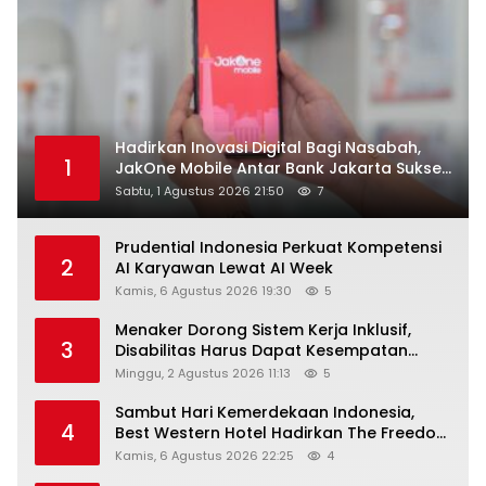
Hadirkan Inovasi Digital Bagi Nasabah,
1
JakOne Mobile Antar Bank Jakarta Sukses
Raih Digital Excellence Awards 2026
Sabtu, 1 Agustus 2026 21:50
7
Prudential Indonesia Perkuat Kompetensi
2
AI Karyawan Lewat AI Week
Kamis, 6 Agustus 2026 19:30
5
Menaker Dorong Sistem Kerja Inklusif,
3
Disabilitas Harus Dapat Kesempatan
Setara
Minggu, 2 Agustus 2026 11:13
5
Sambut Hari Kemerdekaan Indonesia,
4
Best Western Hotel Hadirkan The Freedom
Stay Diskon Hingga 45%
Kamis, 6 Agustus 2026 22:25
4