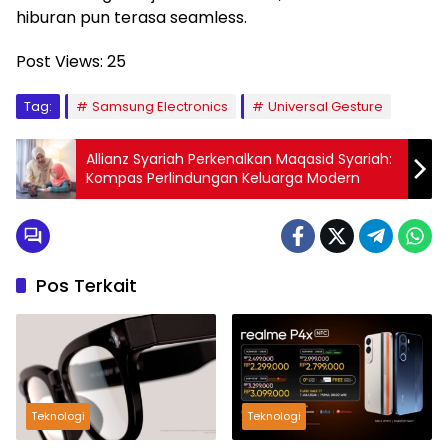
hiburan pun terasa seamless.
Post Views:
25
Tag:
Samsung Electronics
Universal Gesture
Allianz Syariah Perkenalkan Maqasid Syariah:
Kompas Perlindungan Keluarga Modern
Pos Terkait
Teknologi
Teknologi