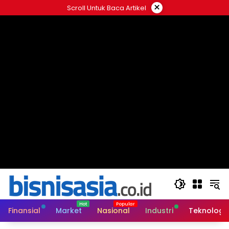
Langsung
×
Scroll Untuk Baca Artikel
ke
konten
Finansial
Market
Nasional
Industri
Teknologi