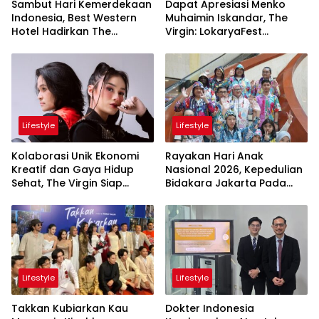
Sambut Hari Kemerdekaan
Dapat Apresiasi Menko
Indonesia, Best Western
Muhaimin Iskandar, The
Hotel Hadirkan The
Virgin: LokaryaFest
Freedom Stay Diskon
Panggung Keren Sukses
Hingga 45%
Pertemukan Kolaborasi
Apik
Lifestyle
Lifestyle
Kolaborasi Unik Ekonomi
Rayakan Hari Anak
Kreatif dan Gaya Hidup
Nasional 2026, Kepedulian
Sehat, The Virgin Siap
Bidakara Jakarta Pada
Meriahkan Panggung
Tumbuh Kembang Anak
LokaryaFest 2026
Lewat Acara Where Hope
Begins
Lifestyle
Lifestyle
Takkan Kubiarkan Kau
Dokter Indonesia