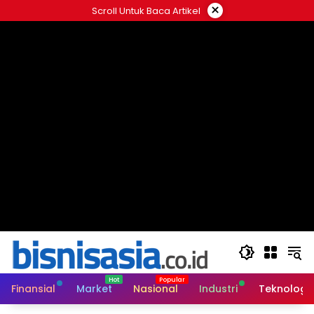
Langsung
×
Scroll Untuk Baca Artikel
ke
konten
Finansial
Market
Nasional
Industri
Teknologi