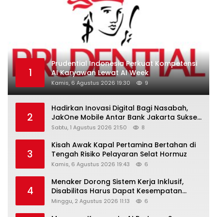
Prudential Indonesia Perkuat Kompetensi
1
AI Karyawan Lewat AI Week
Kamis, 6 Agustus 2026 19:30
9
Hadirkan Inovasi Digital Bagi Nasabah,
2
JakOne Mobile Antar Bank Jakarta Sukses
Raih Digital Excellence Awards 2026
Sabtu, 1 Agustus 2026 21:50
8
Kisah Awak Kapal Pertamina Bertahan di
3
Tengah Risiko Pelayaran Selat Hormuz
Kamis, 6 Agustus 2026 19:43
6
Menaker Dorong Sistem Kerja Inklusif,
4
Disabilitas Harus Dapat Kesempatan
Setara
Minggu, 2 Agustus 2026 11:13
6