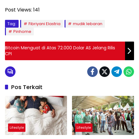
Post Views:
141
Tag:
Fibriyani Elastria
mudik lebaran
Pinhome
Bitcoin Menguat di Atas 72.000 Dolar AS Jelang Rilis
CPI
Pos Terkait
Lifestyle
Lifestyle