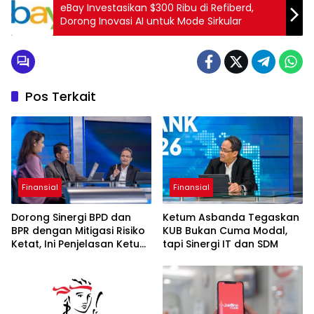
eBay Investasikan $300 Ribu di Refiberd,
Dorong Inovasi AI untuk Mode Sirkular
Pos Terkait
Finansial
Finansial
Dorong Sinergi BPD dan
Ketum Asbanda Tegaskan
BPR dengan Mitigasi Risiko
KUB Bukan Cuma Modal,
Ketat, Ini Penjelasan Ketum
tapi Sinergi IT dan SDM
Asbanda