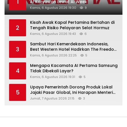
1
AI Karyawan Lewat AI Week
Kamis, 6 Agustus 2026 19:30
9
Kisah Awak Kapal Pertamina Bertahan di
2
Tengah Risiko Pelayaran Selat Hormuz
Kamis, 6 Agustus 2026 19:43
6
Sambut Hari Kemerdekaan Indonesia,
3
Best Western Hotel Hadirkan The Freedom
Stay Diskon Hingga 45%
Kamis, 6 Agustus 2026 22:25
5
Mengapa Kacamata AI Pertama Samsung
4
Tidak Dibekali Layar?
Kamis, 6 Agustus 2026 19:31
5
Upaya Pemerintah Dorong Produk Lokal
5
Jajaki Pasar Global, Ini Harapan Menteri
Perindustrian RI Lewat ILT dan IGT Expo
Jumat, 7 Agustus 2026 21:15
3
2026