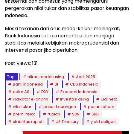
eksternal dan domestik yang memengaruhi
pergerakan nilai tukar dan stabilitas pasar keuangan
Indonesia.
Meski tekanan dari arus modal keluar meningkat,
Bank Indonesia tetap memantau dan menjaga
stabilitas melalui kebijakan makroprudensial dan
intervensi pasar jika diperlukan.
Post Views:
131
Tag:
aliran modal asing
April 2025
Bank Indonesia
BI
CDS Indonesia
dolar AS
DXY
Ekonomi Indonesia
indikator ekonomi
investasi asing
jual neto
nilai tukar
pasar keuangan
pasar saham
premi risiko
rupiah
SBN
SRBI
stabilitas rupiah
US Treasury
yield obligasi