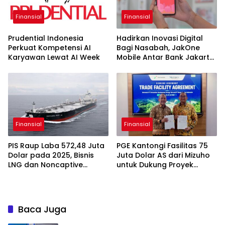
Finansial
Finansial
Prudential Indonesia
Hadirkan Inovasi Digital
Perkuat Kompetensi AI
Bagi Nasabah, JakOne
Karyawan Lewat AI Week
Mobile Antar Bank Jakarta
Sukses Raih Digital
Excellence Awards 2026
Finansial
Finansial
PIS Raup Laba 572,48 Juta
PGE Kantongi Fasilitas 75
Dolar pada 2025, Bisnis
Juta Dolar AS dari Mizuho
LNG dan Noncaptive
untuk Dukung Proyek
Tumbuh
Panas Bumi
Baca Juga