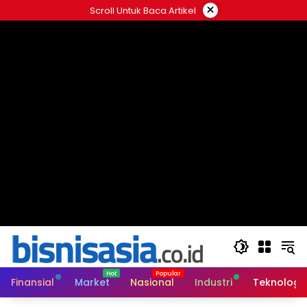
Langsung
×
Scroll Untuk Baca Artikel
ke
konten
Finansial
Market
Nasional
Industri
Teknologi