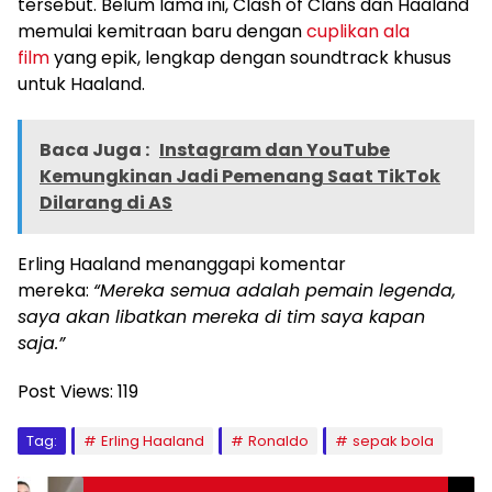
tersebut. Belum lama ini, Clash of Clans dan Haaland
memulai kemitraan baru dengan
cuplikan ala
film
yang epik, lengkap dengan soundtrack khusus
untuk Haaland.
Baca Juga :
Instagram dan YouTube
Kemungkinan Jadi Pemenang Saat TikTok
Dilarang di AS
Erling Haaland
menanggapi komentar
mereka:
“Mereka semua adalah pemain legenda,
saya akan libatkan mereka di tim saya kapan
saja.”
Post Views:
119
Tag:
Erling Haaland
Ronaldo
sepak bola