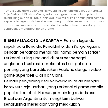
Pemain sepakbola superstar Norwegia ini diumumkan sebagai karakter
Raja Barbar di Clash of Clans, salah satu game seluler terpopuler di
dunia yang sudah diunduh lebih dari dua miliar kali Namun para pemain
sepak bola legendaris tersebut mengunggah video reaksi dengan mimik
lucu di akun media sosial mereka dan berkata bahwa merekalah yang
seharusnya mendapat peran utama
BISNISASIA.CO.ID, JAKARTA –
Pemain legenda
sepak bola Ronaldo, Ronaldinho, dan Sergio Agüero
dengan bercanda mengkritik nama pemain striker
terkenal,
Erling Haaland
, di Internet sebagai
ungkapan frustrasi mereka atas kesepakatan
penting yang baru dilakukan Haaland dengan video
game Supercell, Clash of Clans.
Pemain penyerang asal Norwegia ini telah menjadi
karakter ‘Raja Barbar’ yang terkenal di game mobile
populer tersebut. Namun pemain legendaris asal
Brasil dan
Argentina
itu mengklaim bahwa
seharusnya merekalah yang melakukan