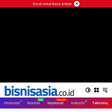
Langsung
×
Scroll Untuk Baca Artikel
ke
konten
Finansial
Market
Nasional
Industri
Teknologi