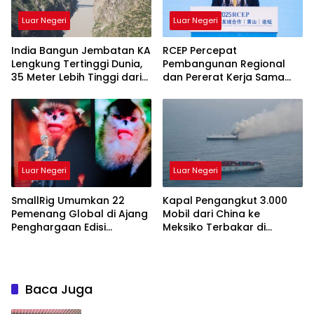
Luar Negeri
Luar Negeri
India Bangun Jembatan KA
RCEP Percepat
Lengkung Tertinggi Dunia,
Pembangunan Regional
35 Meter Lebih Tinggi dari
dan Pererat Kerja Sama
Menara Eiffel
Lokal Asia Timur
Luar Negeri
Luar Negeri
SmallRig Umumkan 22
Kapal Pengangkut 3.000
Pemenang Global di Ajang
Mobil dari China ke
Penghargaan Edisi
Meksiko Terbakar di
Perdana, Rayakan
Tengah Laut
Kekuatan Karya Visual
yang Menginspirasi Dunia
Baca Juga