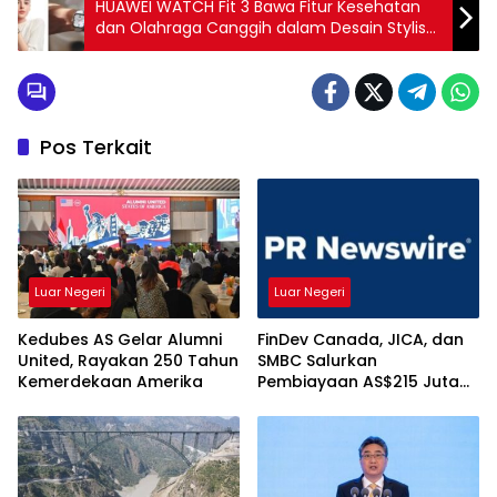
HUAWEI WATCH Fit 3 Bawa Fitur Kesehatan
dan Olahraga Canggih dalam Desain Stylish
dan Edgy
Pos Terkait
Luar Negeri
Luar Negeri
Kedubes AS Gelar Alumni
FinDev Canada, JICA, dan
United, Rayakan 250 Tahun
SMBC Salurkan
Kemerdekaan Amerika
Pembiayaan AS$215 Juta
kepada HDBank, Ini
Tujuannya