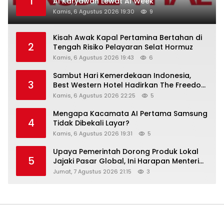
1
AI Karyawan Lewat AI Week
Kamis, 6 Agustus 2026 19:30
9
Kisah Awak Kapal Pertamina Bertahan di
2
Tengah Risiko Pelayaran Selat Hormuz
Kamis, 6 Agustus 2026 19:43
6
Sambut Hari Kemerdekaan Indonesia,
3
Best Western Hotel Hadirkan The Freedom
Stay Diskon Hingga 45%
Kamis, 6 Agustus 2026 22:25
5
Mengapa Kacamata AI Pertama Samsung
4
Tidak Dibekali Layar?
Kamis, 6 Agustus 2026 19:31
5
Upaya Pemerintah Dorong Produk Lokal
5
Jajaki Pasar Global, Ini Harapan Menteri
Perindustrian RI Lewat ILT dan IGT Expo
Jumat, 7 Agustus 2026 21:15
3
2026