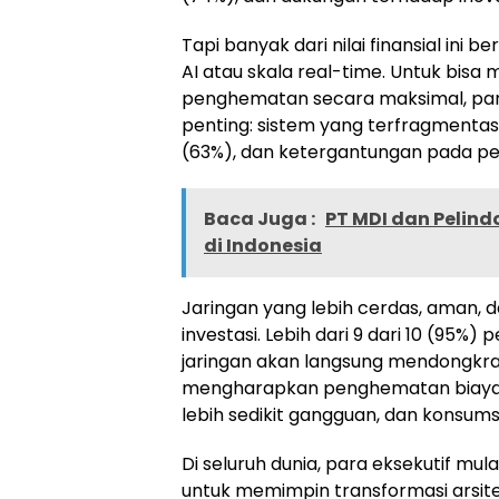
Tapi banyak dari nilai finansial ini b
AI atau skala real-time. Untuk bis
penghematan secara maksimal, par
penting: sistem yang terfragmentas
(63%), dan ketergantungan pada p
Baca Juga :
PT MDI dan Pelind
di Indonesia
Jaringan yang lebih cerdas, aman, 
investasi. Lebih dari 9 dari 10 (9
jaringan akan langsung mendongkr
mengharapkan penghematan biaya ya
lebih sedikit gangguan, dan konsums
Di seluruh dunia, para eksekutif mu
untuk memimpin transformasi arsite