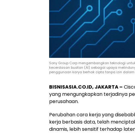
Sony Group Corp mengembangkan teknologi untuk 
kecerdasan buatan (AI) sebagai upaya melindung
penggunaan karya berhak cipta tanpa izin dalam p
BISNISASIA.CO.ID, JAKARTA –
Cisco
yang mengungkapkan terjadinya per
perusahaan.
Perubahan cara kerja yang disebabk
kerja berbasis data, telah menciptaka
dinamis, lebih sensitif terhadap late