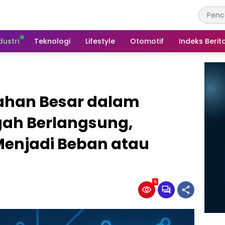
dustri
Teknologi
Lifestyle
Otomotif
Indeks Berit
bahan Besar dalam
gah Berlangsung,
 Menjadi Beban atau
6