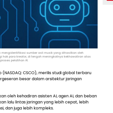
mengidentifikasi sumber asli musik yang dihasilkan oleh
i hak para kreator, di tengah meningkatnya kekhawatiran atas
roses pelatihan AI.
 (NASDAQ: CSCO), merilis studi global terbaru
geseran besar dalam arsitektur jaringan
an oleh kehadiran asisten AI, agen AI, dan beban
n lalu lintas jaringan yang lebih cepat, lebih
nsi, dan juga lebih kompleks.