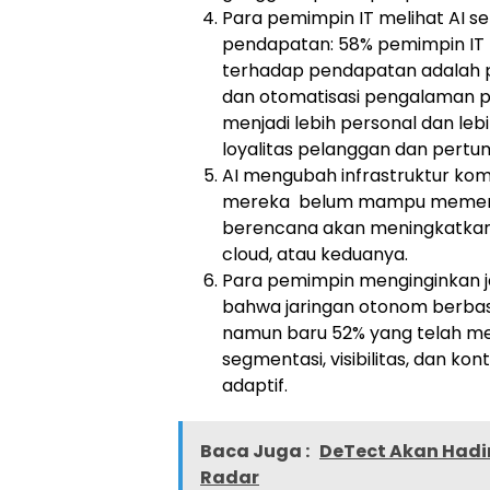
Para pemimpin IT melihat AI s
pendapatan: 58% pemimpin IT
terhadap pendapatan adalah p
dan otomatisasi pengalaman 
menjadi lebih personal dan le
loyalitas pelanggan dan pertu
AI mengubah infrastruktur ko
mereka belum mampu memenuhi
berencana akan meningkatkan k
cloud, atau keduanya.
Para pemimpin menginginkan j
bahwa jaringan otonom berbas
namun baru 52% yang telah m
segmentasi, visibilitas, dan k
adaptif.
Baca Juga :
DeTect Akan Hadi
Radar