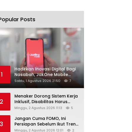
Popular Posts
Hadirkan Inovasi Digital Bagi
1
Nasabah, JakOne Mobile
Antar Bank Jakarta Sukses
Sabtu, 1 Agustus 2026 21:50
7
Raih Digital Excellence
Awards 2026
Menaker Dorong Sistem Kerja
2
Inklusif, Disabilitas Harus
Dapat Kesempatan Setara
Minggu, 2 Agustus 2026 11:13
5
Jangan Cuma FOMO, Ini
3
Persiapan Sebelum Ikut Tren
Hyrox
Minggu, 2 Agustus 2026 12:01
2