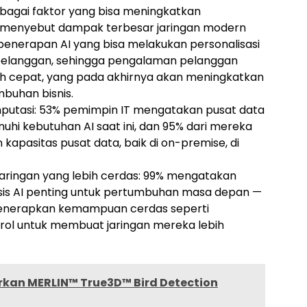
ebagai faktor yang bisa meningkatkan
 menyebut dampak terbesar jaringan modern
enerapan AI yang bisa melakukan personalisasi
pelanggan, sehingga pengalaman pelanggan
bih cepat, yang pada akhirnya akan meningkatkan
mbuhan bisnis.
mputasi: 53% pemimpin IT mengatakan pusat data
 kebutuhan AI saat ini, dan 95% dari mereka
apasitas pusat data, baik di on-premise, di
aringan yang lebih cerdas: 99% mengatakan
is AI penting untuk pertumbuhan masa depan —
enerapkan kemampuan cerdas seperti
ontrol untuk membuat jaringan mereka lebih
rkan MERLIN™ True3D™ Bird Detection