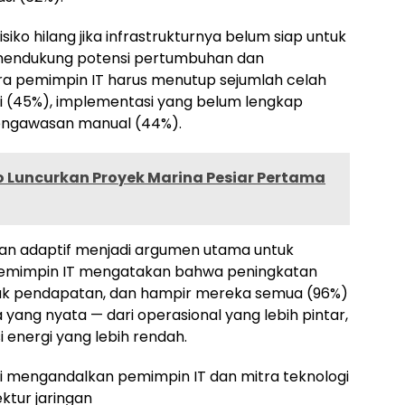
erisiko hilang jika infrastrukturnya belum siap untuk
a mendukung potensi pertumbuhan dan
a pemimpin IT harus menutup sejumlah celah
i (45%), implementasi yang belum lengkap
engawasan manual (44%).
o Luncurkan Proyek Marina Pesiar Pertama
dan adaptif menjadi argumen utama untuk
5%) pemimpin IT mengatakan bahwa peningkatan
ak pendapatan, dan hampir mereka semua (96%)
ng nyata — dari operasional yang lebih pintar,
i energi yang lebih rendah.
lai mengandalkan pemimpin IT dan mitra teknologi
ktur jaringan