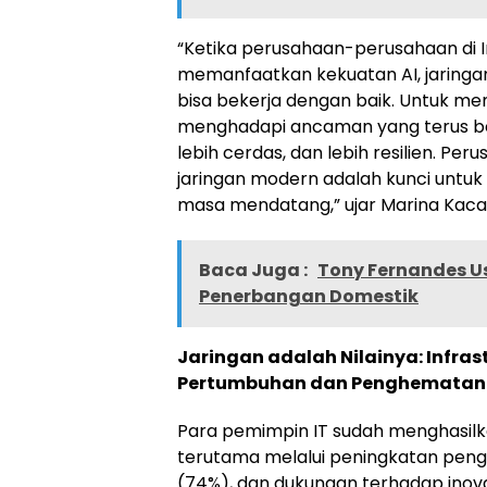
“Ketika perusahaan-perusahaan di In
memanfaatkan kekuatan AI, jaringa
bisa bekerja dengan baik. Untuk m
menghadapi ancaman yang terus berk
lebih cerdas, dan lebih resilien. 
jaringan modern adalah kunci untu
masa mendatang,” ujar Marina Kacari
Baca Juga :
Tony Fernandes U
Penerbangan Domestik
Jaringan adalah Nilainya: Infra
Pertumbuhan dan Penghemata
Para pemimpin IT sudah menghasilkan 
terutama melalui peningkatan peng
(74%), dan dukungan terhadap inova