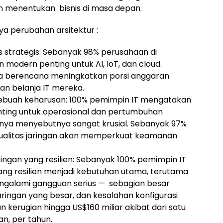
an menentukan bisnis di masa depan.
ya perubahan arsitektur :
as strategis: Sebanyak 98% perusahaan di
modern penting untuk AI, IoT, dan cloud.
a berencana meningkatkan porsi anggaran
an belanja IT mereka.
ebuah keharusan: 100% pemimpin IT mengatakan
ting untuk operasional dan pertumbuhan
nya menyebutnya sangat krusial. Sebanyak 97%
ualitas jaringan akan memperkuat keamanan
ingan yang resilien: Sebanyak 100% pemimpin IT
ng resilien menjadi kebutuhan utama, terutama
engalami gangguan serius — sebagian besar
aringan yang besar, dan kesalahan konfigurasi
kerugian hingga US$160 miliar akibat dari satu
n, per tahun.