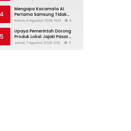
Diskon Hingga 45%
Mengapa Kacamata AI
4
Pertama Samsung Tidak
Dibekali Layar?
Kamis, 6 Agustus 2026 19:31
5
Upaya Pemerintah Dorong
5
Produk Lokal Jajaki Pasar
Global, Ini Harapan Menteri
Jumat, 7 Agustus 2026 21:15
3
Perindustrian RI Lewat ILT dan
IGT Expo 2026