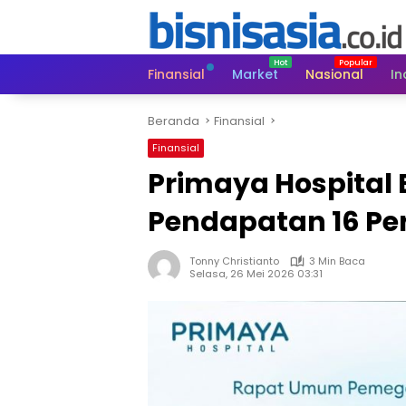
Langsung
ke
konten
Finansial
Market
Nasional
In
Beranda
Finansial
Finansial
Primaya Hospita
Pendapatan 16 Pe
Tonny Christianto
3 Min Baca
Selasa, 26 Mei 2026 03:31