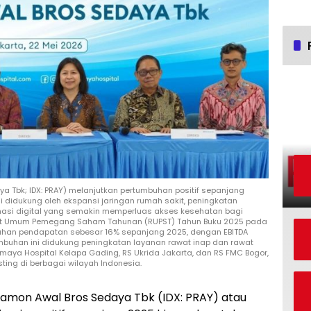
ya Tbk; IDX: PRAY) melanjutkan pertumbuhan positif sepanjang
i didukung oleh ekspansi jaringan rumah sakit, peningkatan
rmasi digital yang semakin memperluas akses kesehatan bagi
at Umum Pemegang Saham Tahunan (RUPST) Tahun Buku 2025 pada
buhan pendapatan sebesar 16% sepanjang 2025, dengan EBITDA
mbuhan ini didukung peningkatan layanan rawat inap dan rawat
imaya Hospital Kelapa Gading, RS Ukrida Jakarta, dan RS FMC Bogor,
sting di berbagai wilayah Indonesia.
amon Awal Bros Sedaya Tbk (IDX: PRAY) atau