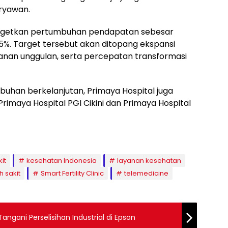
ryawan.
argetkan pertumbuhan pendapatan sebesar
%. Target tersebut akan ditopang ekspansi
yanan unggulan, serta percepatan transformasi
buhan berkelanjutan, Primaya Hospital juga
maya Hospital PGI Cikini dan Primaya Hospital
it
kesehatan Indonesia
layanan kesehatan
 sakit
Smart Fertility Clinic
telemedicine
ngani Perselisihan Industrial di Epson