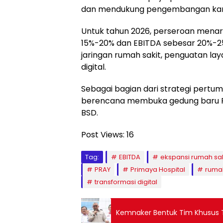
dan mendukung pengembangan ka
Untuk tahun 2026, perseroan men
15%-20% dan EBITDA sebesar 20%-25
jaringan rumah sakit, penguatan la
digital.
Sebagai bagian dari strategi pertum
berencana membuka gedung baru Pri
BSD.
Post Views:
16
Tag:
EBITDA
ekspansi rumah sak
PRAY
Primaya Hospital
rumah
transformasi digital
Kemnaker Bentuk Tim Khusus Ta