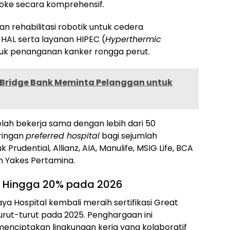
roke secara komprehensif.
n rehabilitasi robotik untuk cedera
AL serta layanan HIPEC (
Hyperthermic
tuk penanganan kanker rongga perut.
y Bridge Bank Meminta Pelanggan untuk
telah bekerja sama dengan lebih dari 50
ringan
preferred hospital
bagi sejumlah
rudential, Allianz, AIA, Manulife, MSIG Life, BCA
 dan Yakes Pertamina.
 Hingga 20% pada 2026
ya Hospital kembali meraih sertifikasi Great
urut-turut pada 2025. Penghargaan ini
nciptakan lingkungan kerja yang kolaboratif