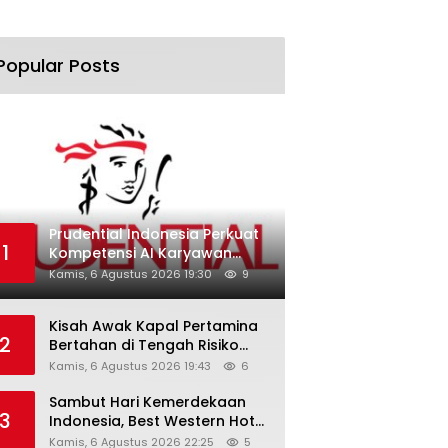
Popular Posts
Prudential Indonesia Perkuat
1
Kompetensi AI Karyawan
Lewat AI Week
Kamis, 6 Agustus 2026 19:30
9
Kisah Awak Kapal Pertamina
2
Bertahan di Tengah Risiko
Pelayaran Selat Hormuz
Kamis, 6 Agustus 2026 19:43
6
Sambut Hari Kemerdekaan
3
Indonesia, Best Western Hotel
Hadirkan The Freedom Stay
Kamis, 6 Agustus 2026 22:25
5