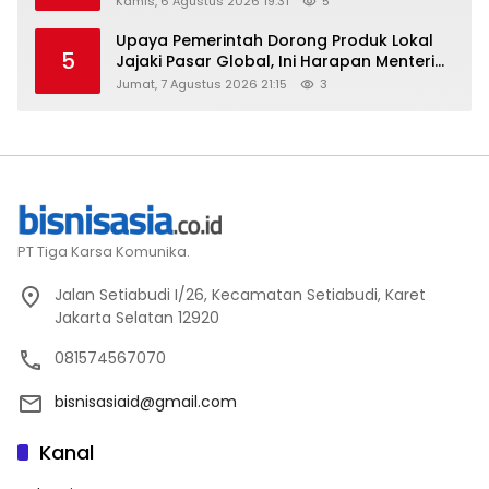
Kamis, 6 Agustus 2026 19:31
5
Upaya Pemerintah Dorong Produk Lokal
5
Jajaki Pasar Global, Ini Harapan Menteri
Perindustrian RI Lewat ILT dan IGT Expo
Jumat, 7 Agustus 2026 21:15
3
2026
PT Tiga Karsa Komunika.
Jalan Setiabudi I/26, Kecamatan Setiabudi, Karet
Jakarta Selatan 12920
081574567070
bisnisasiaid@gmail.com
Kanal