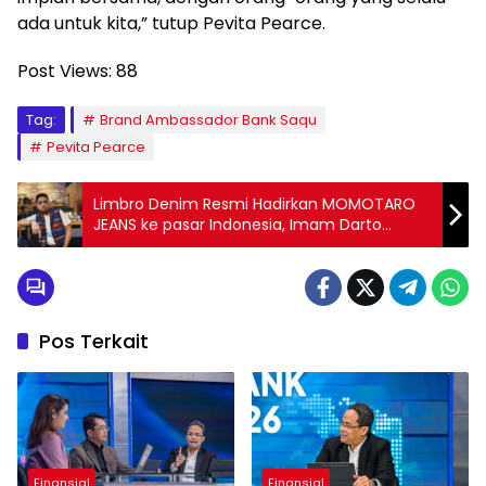
ada untuk kita,” tutup Pevita Pearce.
Post Views:
88
Tag:
Brand Ambassador Bank Saqu
Pevita Pearce
Limbro Denim Resmi Hadirkan MOMOTARO
JEANS ke pasar Indonesia, Imam Darto
Antusias
Pos Terkait
Finansial
Finansial