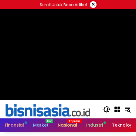
Langsung
×
Scroll Untuk Baca Artikel
ke
konten
Finansial
Market
Nasional
Industri
Teknologi