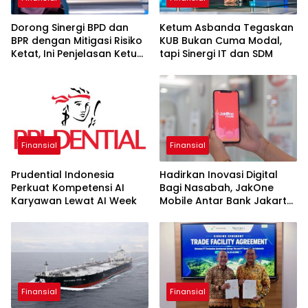
Dorong Sinergi BPD dan
Ketum Asbanda Tegaskan
BPR dengan Mitigasi Risiko
KUB Bukan Cuma Modal,
Ketat, Ini Penjelasan Ketum
tapi Sinergi IT dan SDM
Asbanda
Finansial
Finansial
Prudential Indonesia
Hadirkan Inovasi Digital
Perkuat Kompetensi AI
Bagi Nasabah, JakOne
Karyawan Lewat AI Week
Mobile Antar Bank Jakarta
Sukses Raih Digital
Excellence Awards 2026
Finansial
Finansial