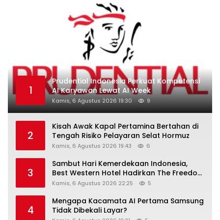
Prudential Indonesia Perkuat Kompetensi
1
AI Karyawan Lewat AI Week
Kamis, 6 Agustus 2026 19:30
9
Kisah Awak Kapal Pertamina Bertahan di
2
Tengah Risiko Pelayaran Selat Hormuz
Kamis, 6 Agustus 2026 19:43
6
Sambut Hari Kemerdekaan Indonesia,
3
Best Western Hotel Hadirkan The Freedom
Stay Diskon Hingga 45%
Kamis, 6 Agustus 2026 22:25
5
Mengapa Kacamata AI Pertama Samsung
4
Tidak Dibekali Layar?