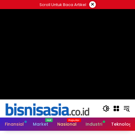
Langsung
×
Scroll Untuk Baca Artikel
ke
konten
Finansial
Market
Nasional
Industri
Teknologi