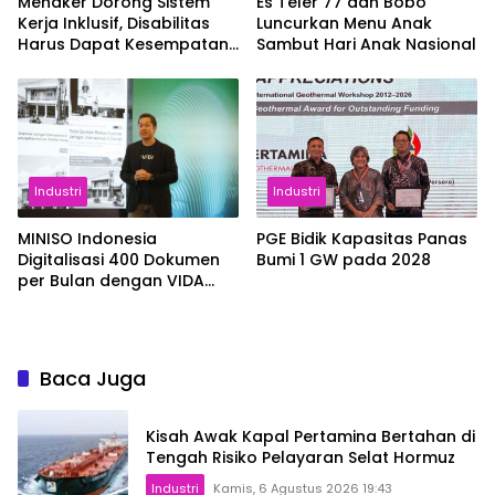
Menaker Dorong Sistem
Es Teler 77 dan Bobo
Kerja Inklusif, Disabilitas
Luncurkan Menu Anak
Harus Dapat Kesempatan
Sambut Hari Anak Nasional
Setara
Industri
Industri
MINISO Indonesia
PGE Bidik Kapasitas Panas
Digitalisasi 400 Dokumen
Bumi 1 GW pada 2028
per Bulan dengan VIDA
Sign
Baca Juga
Kisah Awak Kapal Pertamina Bertahan di
Tengah Risiko Pelayaran Selat Hormuz
Industri
Kamis, 6 Agustus 2026 19:43