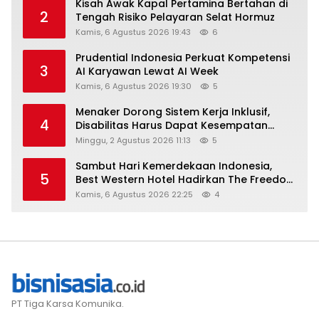
Kisah Awak Kapal Pertamina Bertahan di
2
Tengah Risiko Pelayaran Selat Hormuz
Kamis, 6 Agustus 2026 19:43
6
Prudential Indonesia Perkuat Kompetensi
3
AI Karyawan Lewat AI Week
Kamis, 6 Agustus 2026 19:30
5
Menaker Dorong Sistem Kerja Inklusif,
4
Disabilitas Harus Dapat Kesempatan
Setara
Minggu, 2 Agustus 2026 11:13
5
Sambut Hari Kemerdekaan Indonesia,
5
Best Western Hotel Hadirkan The Freedom
Stay Diskon Hingga 45%
Kamis, 6 Agustus 2026 22:25
4
PT Tiga Karsa Komunika.