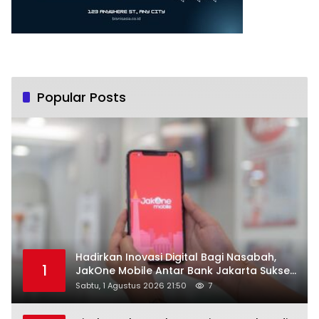
Popular Posts
Hadirkan Inovasi Digital Bagi Nasabah,
1
JakOne Mobile Antar Bank Jakarta Sukses
Raih Digital Excellence Awards 2026
Sabtu, 1 Agustus 2026 21:50
7