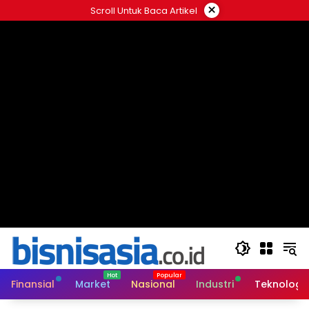
Langsung
×
Scroll Untuk Baca Artikel
ke
konten
Finansial
Market
Nasional
Industri
Teknologi