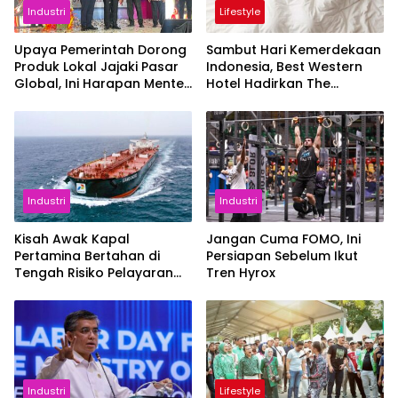
Industri
Lifestyle
Upaya Pemerintah Dorong
Sambut Hari Kemerdekaan
Produk Lokal Jajaki Pasar
Indonesia, Best Western
Global, Ini Harapan Menteri
Hotel Hadirkan The
Perindustrian RI Lewat ILT
Freedom Stay Diskon
dan IGT Expo 2026
Hingga 45%
Industri
Industri
Kisah Awak Kapal
Jangan Cuma FOMO, Ini
Pertamina Bertahan di
Persiapan Sebelum Ikut
Tengah Risiko Pelayaran
Tren Hyrox
Selat Hormuz
Industri
Lifestyle