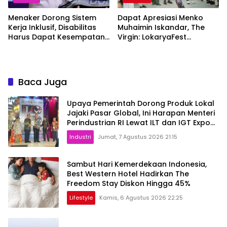
Menaker Dorong Sistem
Dapat Apresiasi Menko
Kerja Inklusif, Disabilitas
Muhaimin Iskandar, The
Harus Dapat Kesempatan
Virgin: LokaryaFest
Setara
Panggung Keren Sukses
Pertemukan Kolaborasi
Apik
Baca Juga
Upaya Pemerintah Dorong Produk Lokal
Jajaki Pasar Global, Ini Harapan Menteri
Perindustrian RI Lewat ILT dan IGT Expo
2026
Industri
Jumat, 7 Agustus 2026 21:15
Sambut Hari Kemerdekaan Indonesia,
Best Western Hotel Hadirkan The
Freedom Stay Diskon Hingga 45%
Lifestyle
Kamis, 6 Agustus 2026 22:25