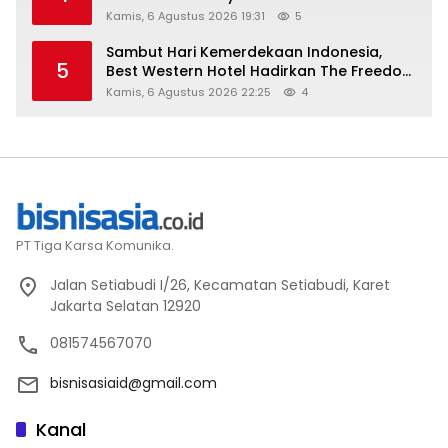
Kamis, 6 Agustus 2026 19:31
5
Sambut Hari Kemerdekaan Indonesia,
5
Best Western Hotel Hadirkan The Freedom
Stay Diskon Hingga 45%
Kamis, 6 Agustus 2026 22:25
4
PT Tiga Karsa Komunika.
Jalan Setiabudi I/26, Kecamatan Setiabudi, Karet
Jakarta Selatan 12920
081574567070
bisnisasiaid@gmail.com
Kanal