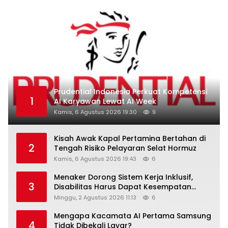
Prudential Indonesia Perkuat Kompetensi
1
AI Karyawan Lewat AI Week
Kamis, 6 Agustus 2026 19:30
9
Kisah Awak Kapal Pertamina Bertahan di
2
Tengah Risiko Pelayaran Selat Hormuz
Kamis, 6 Agustus 2026 19:43
6
Menaker Dorong Sistem Kerja Inklusif,
3
Disabilitas Harus Dapat Kesempatan
Setara
Minggu, 2 Agustus 2026 11:13
6
Mengapa Kacamata AI Pertama Samsung
4
Tidak Dibekali Layar?