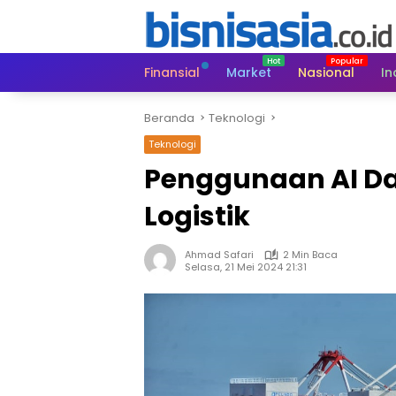
Langsung
ke
konten
Finansial
Market
Nasional
In
Beranda
Teknologi
Teknologi
Penggunaan AI Da
Logistik
Ahmad Safari
2 Min Baca
Selasa, 21 Mei 2024 21:31