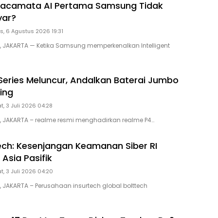
acamata AI Pertama Samsung Tidak
yar?
s, 6 Agustus 2026 19:31
D, JAKARTA — Ketika Samsung memperkenalkan Intelligent
Series Meluncur, Andalkan Baterai Jumbo
ing
, 3 Juli 2026 04:28
D, JAKARTA – realme resmi menghadirkan realme P4…
tech: Kesenjangan Keamanan Siber RI
 Asia Pasifik
, 3 Juli 2026 04:20
, JAKARTA – Perusahaan insurtech global bolttech