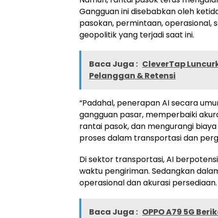
Gangguan ini disebabkan oleh ketid
pasokan, permintaan, operasional, s
geopolitik yang terjadi saat ini.
Baca Juga :
CleverTap Luncurk
Pelanggan & Retensi
“Padahal, penerapan AI secara um
gangguan pasar, memperbaiki akura
rantai pasok, dan mengurangi biaya 
proses dalam transportasi dan pergu
Di sektor transportasi, AI berpoten
waktu pengiriman. Sedangkan dalam
operasional dan akurasi persediaan.
Baca Juga :
OPPO A79 5G Beri