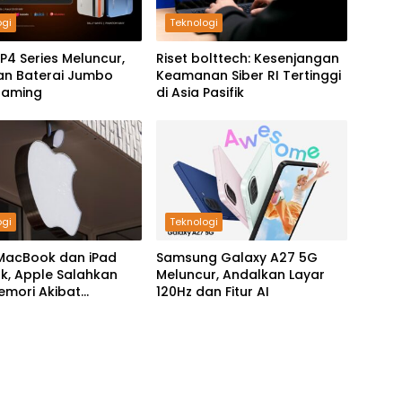
ogi
Teknologi
P4 Series Meluncur,
Riset bolttech: Kesenjangan
an Baterai Jumbo
Keamanan Siber RI Tertinggi
Gaming
di Asia Pasifik
ogi
Teknologi
MacBook dan iPad
Samsung Galaxy A27 5G
k, Apple Salahkan
Meluncur, Andalkan Layar
Memori Akibat
120Hz dan Fitur AI
g AI