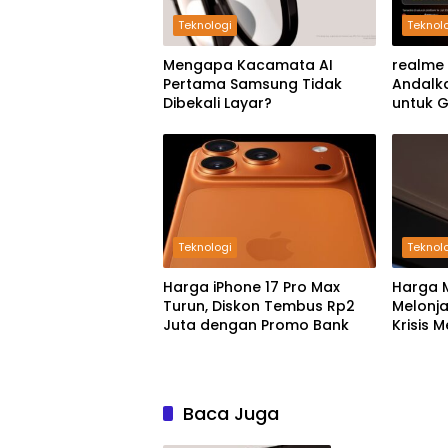
Teknologi
Teknol
Mengapa Kacamata AI
realme 
Pertama Samsung Tidak
Andalk
Dibekali Layar?
untuk 
Teknologi
Teknol
Harga iPhone 17 Pro Max
Harga 
Turun, Diskon Tembus Rp2
Melonja
Juta dengan Promo Bank
Krisis 
Boomin
Baca Juga