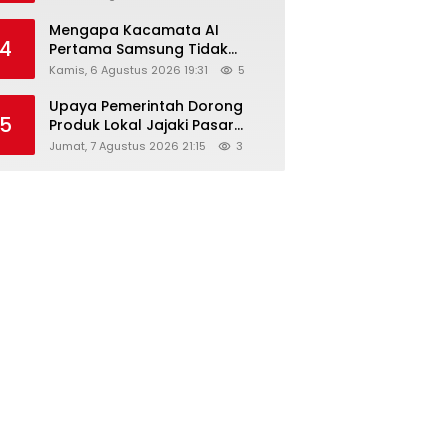
Diskon Hingga 45%
Mengapa Kacamata AI
4
Pertama Samsung Tidak
Dibekali Layar?
Kamis, 6 Agustus 2026 19:31
5
Upaya Pemerintah Dorong
5
Produk Lokal Jajaki Pasar
Global, Ini Harapan Menteri
Jumat, 7 Agustus 2026 21:15
3
Perindustrian RI Lewat ILT dan
IGT Expo 2026