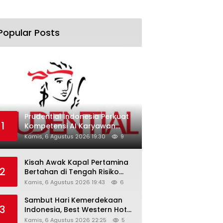
Popular Posts
Prudential Indonesia Perkuat
1
Kompetensi AI Karyawan
Lewat AI Week
Kamis, 6 Agustus 2026 19:30
9
Kisah Awak Kapal Pertamina
2
Bertahan di Tengah Risiko
Pelayaran Selat Hormuz
Kamis, 6 Agustus 2026 19:43
6
Sambut Hari Kemerdekaan
3
Indonesia, Best Western Hotel
Hadirkan The Freedom Stay
Kamis, 6 Agustus 2026 22:25
5