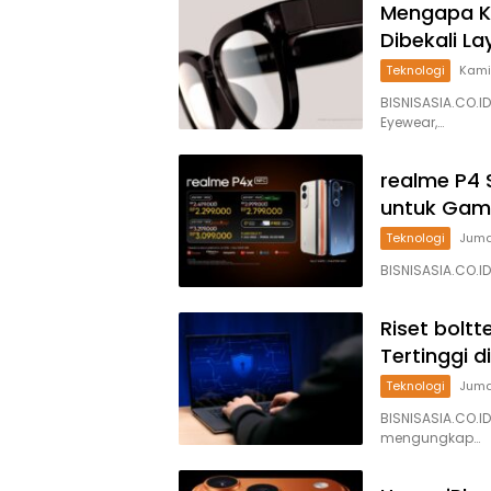
Mengapa K
Dibekali La
Teknologi
Kami
BISNISASIA.CO.I
Eyewear,…
realme P4 
untuk Gam
Teknologi
Jumat
BISNISASIA.CO.I
Riset bolt
Tertinggi di
Teknologi
Jumat
BISNISASIA.CO.ID
mengungkap…