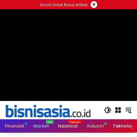
Langsung
×
Scroll Untuk Baca Artikel
ke
konten
Finansial
Market
Nasional
Industri
Teknologi