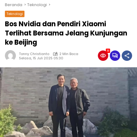
Beranda
Teknologi
Teknologi
Bos Nvidia dan Pendiri Xiaomi
Terlihat Bersama Jelang Kunjungan
ke Beijing
18
Tonny Christianto
2 Min Baca
Selasa, 15 Juli 2025 05:30