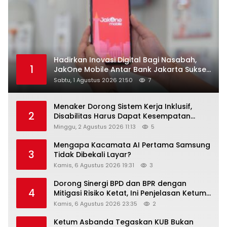
Hadirkan Inovasi Digital Bagi Nasabah,
1
JakOne Mobile Antar Bank Jakarta Sukses
Raih Digital Excellence Awards 2026
Sabtu, 1 Agustus 2026 21:50
7
Menaker Dorong Sistem Kerja Inklusif,
2
Disabilitas Harus Dapat Kesempatan
Setara
Minggu, 2 Agustus 2026 11:13
5
Mengapa Kacamata AI Pertama Samsung
3
Tidak Dibekali Layar?
Kamis, 6 Agustus 2026 19:31
3
Dorong Sinergi BPD dan BPR dengan
4
Mitigasi Risiko Ketat, Ini Penjelasan Ketum
Asbanda
Kamis, 6 Agustus 2026 23:35
2
Ketum Asbanda Tegaskan KUB Bukan