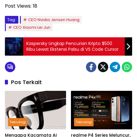
Post Views:
18
Tag:
CEO Nvidia Jensen Huang
CEO Xiaomi Lei Jun
Kaspersky Ungkap Pencurian Kripto $500
Ribu Lewat Ekstensi Palsu di VS Code Cursor
Pos Terkait
Teknologi
Teknologi
Mengapa Kacamata AI
realme P4 Series Meluncur,