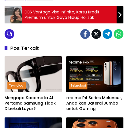
DBS Vantage Visa Infinite, Kartu Kredit
Premium untuk Gaya Hidup Holistik
Pos Terkait
Teknologi
Teknologi
Mengapa Kacamata AI
realme P4 Series Meluncur,
Pertama Samsung Tidak
Andalkan Baterai Jumbo
Dibekali Layar?
untuk Gaming