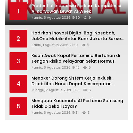
Prudential Indonesia Perkuat Kompetensi
1
AI Karyawan Lewat AI Week
Kamis, 6 Agustus 2026 19:30
9
Hadirkan Inovasi Digital Bagi Nasabah,
2
JakOne Mobile Antar Bank Jakarta Sukses
Raih Digital Excellence Awards 2026
Sabtu, 1 Agustus 2026 21:50
8
Kisah Awak Kapal Pertamina Bertahan di
3
Tengah Risiko Pelayaran Selat Hormuz
Kamis, 6 Agustus 2026 19:43
6
Menaker Dorong Sistem Kerja Inklusif,
4
Disabilitas Harus Dapat Kesempatan
Setara
Minggu, 2 Agustus 2026 11:13
6
Mengapa Kacamata AI Pertama Samsung
5
Tidak Dibekali Layar?
Kamis, 6 Agustus 2026 19:31
5