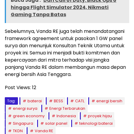
Baca Juga :
Dari Call of Duty: Black Ops 6
hingga Flight Simulator 2024, Nikmati
Gaming Tanpa Batas
Sebelumnya, Vanda RE juga telah menandatangani
framework agreement untuk pasokan 1 GW panel
surya dan menunjuk Konsultan Teknik Utama untuk
proyek ini. Semua ini menjadi bukti komitmen dan
kepercayaan dari mitra terhadap visi jangka
panjang Vanda RE dalam membangun masa depan
energi bersih Asia Tenggara.
Post Views:
12
Tag:
baterai
BESS
CATL
energi bersih
energi surya
Energi Terbarukan
green economy
Indonesia
proyek hijau
Singapura
solar panel
teknologi baterai
TKDN
Vanda RE