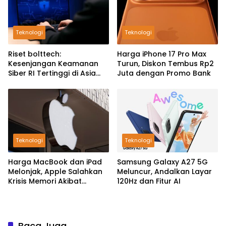
Teknologi
Teknologi
Riset bolttech:
Harga iPhone 17 Pro Max
Kesenjangan Keamanan
Turun, Diskon Tembus Rp2
Siber RI Tertinggi di Asia
Juta dengan Promo Bank
Pasifik
Teknologi
Teknologi
Harga MacBook dan iPad
Samsung Galaxy A27 5G
Melonjak, Apple Salahkan
Meluncur, Andalkan Layar
Krisis Memori Akibat
120Hz dan Fitur AI
Booming AI
Baca Juga