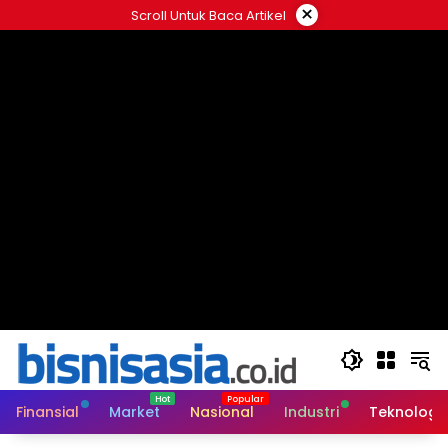
Langsung
×
Scroll Untuk Baca Artikel
ke
konten
Finansial
Market
Nasional
Industri
Teknologi