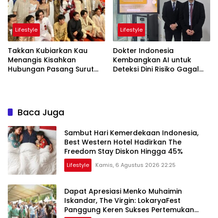
Lifestyle
Lifestyle
Takkan Kubiarkan Kau
Dokter Indonesia
Menangis Kisahkan
Kembangkan AI untuk
Hubungan Pasang Surut
Deteksi Dini Risiko Gagal
Orangtua dan Anak
Jantung
Baca Juga
Sambut Hari Kemerdekaan Indonesia,
Best Western Hotel Hadirkan The
Freedom Stay Diskon Hingga 45%
Lifestyle
Kamis, 6 Agustus 2026 22:25
Dapat Apresiasi Menko Muhaimin
Iskandar, The Virgin: LokaryaFest
Panggung Keren Sukses Pertemukan