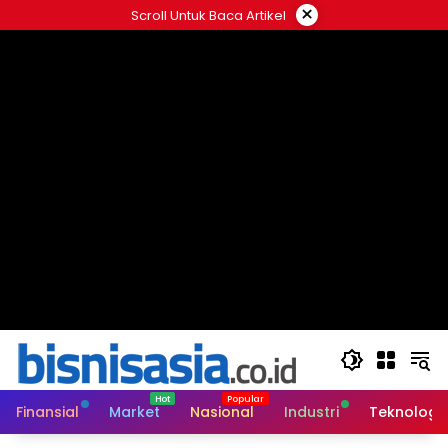
Langsung
×
Scroll Untuk Baca Artikel
ke
konten
Finansial
Market
Nasional
Industri
Teknologi