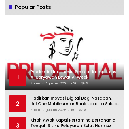
Popular Posts
Prudential Indonesia Perkuat Kompetensi
1
AI Karyawan Lewat AI Week
Kamis, 6 Agustus 2026 19:30
9
Hadirkan Inovasi Digital Bagi Nasabah,
2
JakOne Mobile Antar Bank Jakarta Sukses
Raih Digital Excellence Awards 2026
Sabtu, 1 Agustus 2026 21:50
8
Kisah Awak Kapal Pertamina Bertahan di
3
Tengah Risiko Pelayaran Selat Hormuz