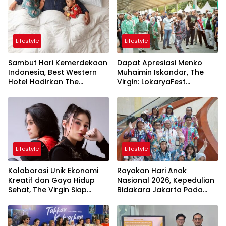
Lifestyle
Lifestyle
Sambut Hari Kemerdekaan
Dapat Apresiasi Menko
Indonesia, Best Western
Muhaimin Iskandar, The
Hotel Hadirkan The
Virgin: LokaryaFest
Freedom Stay Diskon
Panggung Keren Sukses
Hingga 45%
Pertemukan Kolaborasi
Apik
Lifestyle
Lifestyle
Kolaborasi Unik Ekonomi
Rayakan Hari Anak
Kreatif dan Gaya Hidup
Nasional 2026, Kepedulian
Sehat, The Virgin Siap
Bidakara Jakarta Pada
Meriahkan Panggung
Tumbuh Kembang Anak
LokaryaFest 2026
Lewat Acara Where Hope
Begins