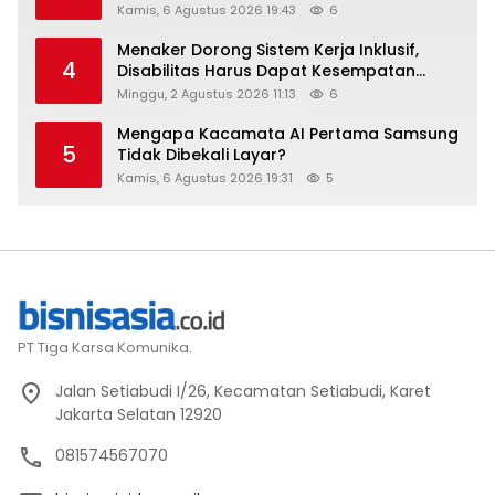
Kamis, 6 Agustus 2026 19:43
6
Menaker Dorong Sistem Kerja Inklusif,
4
Disabilitas Harus Dapat Kesempatan
Setara
Minggu, 2 Agustus 2026 11:13
6
Mengapa Kacamata AI Pertama Samsung
5
Tidak Dibekali Layar?
Kamis, 6 Agustus 2026 19:31
5
PT Tiga Karsa Komunika.
Jalan Setiabudi I/26, Kecamatan Setiabudi, Karet
Jakarta Selatan 12920
081574567070