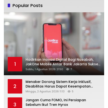
Popular Posts
Hadirkan Inovasi Digital Bagi Nasabah,
1
JakOne Mobile Antar Bank Jakarta Sukses
Raih Digital Excellence Awards 2026
Sabtu, 1 Agustus 2026 21:50
7
Menaker Dorong Sistem Kerja Inklusif,
2
Disabilitas Harus Dapat Kesempatan
Setara
Minggu, 2 Agustus 2026 11:13
5
Jangan Cuma FOMO, Ini Persiapan
3
Sebelum Ikut Tren Hyrox