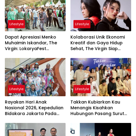
Lifestyle
Lifestyle
Dapat Apresiasi Menko
Kolaborasi Unik Ekonomi
Muhaimin Iskandar, The
Kreatif dan Gaya Hidup
Virgin: LokaryaFest
Sehat, The Virgin Siap
Panggung Keren Sukses
Meriahkan Panggung
Pertemukan Kolaborasi
LokaryaFest 2026
Apik
Lifestyle
Lifestyle
Rayakan Hari Anak
Takkan Kubiarkan Kau
Nasional 2026, Kepedulian
Menangis Kisahkan
Bidakara Jakarta Pada
Hubungan Pasang Surut
Tumbuh Kembang Anak
Orangtua dan Anak
Lewat Acara Where Hope
Begins