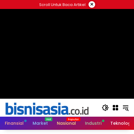
Langsung
×
Scroll Untuk Baca Artikel
ke
konten
Finansial
Market
Nasional
Industri
Teknologi