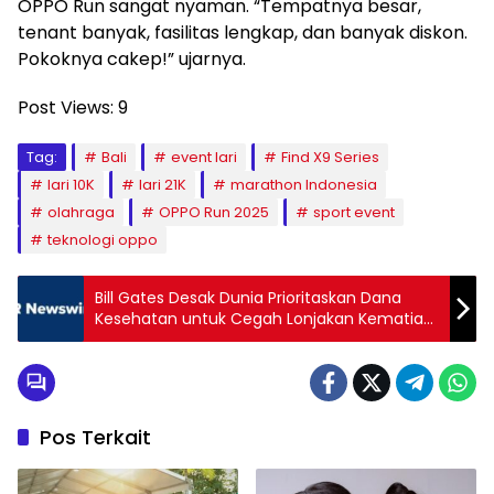
OPPO Run sangat nyaman. “Tempatnya besar,
tenant banyak, fasilitas lengkap, dan banyak diskon.
Pokoknya cakep!” ujarnya.
Post Views:
9
Tag:
Bali
event lari
Find X9 Series
lari 10K
lari 21K
marathon Indonesia
olahraga
OPPO Run 2025
sport event
teknologi oppo
Bill Gates Desak Dunia Prioritaskan Dana
Kesehatan untuk Cegah Lonjakan Kematian
Anak
Pos Terkait