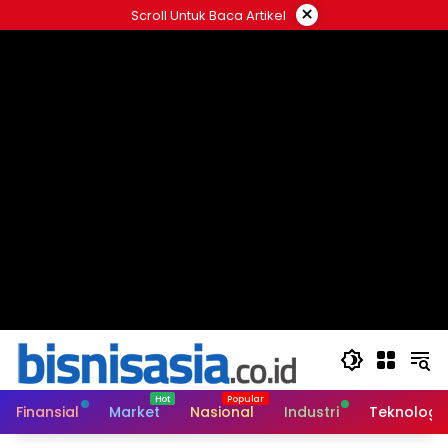
Langsung
×
Scroll Untuk Baca Artikel
ke
konten
Finansial
Market
Nasional
Industri
Teknologi