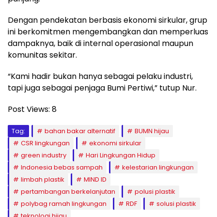
Dengan pendekatan berbasis ekonomi sirkular, grup
ini berkomitmen mengembangkan dan memperluas
dampaknya, baik di internal operasional maupun
komunitas sekitar.
“Kami hadir bukan hanya sebagai pelaku industri,
tapi juga sebagai penjaga Bumi Pertiwi,” tutup Nur.
Post Views:
8
Tag:
bahan bakar alternatif
BUMN hijau
CSR lingkungan
ekonomi sirkular
green industry
Hari Lingkungan Hidup
Indonesia bebas sampah
kelestarian lingkungan
limbah plastik
MIND ID
pertambangan berkelanjutan
polusi plastik
polybag ramah lingkungan
RDF
solusi plastik
teknologi hijau