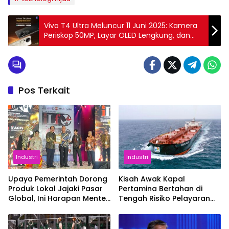
Vivo T4 Ultra Meluncur 11 Juni 2025: Kamera
Periskop 50MP, Layar OLED Lengkung, dan
Fast Charging 90W
Pos Terkait
Industri
Industri
Upaya Pemerintah Dorong
Kisah Awak Kapal
Produk Lokal Jajaki Pasar
Pertamina Bertahan di
Global, Ini Harapan Menteri
Tengah Risiko Pelayaran
Perindustrian RI Lewat ILT
Selat Hormuz
dan IGT Expo 2026