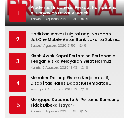
Prudential Indonesia Perkuat Kompetensi
1
AI Karyawan Lewat AI Week
Kamis, 6 Agustus 2026 19:30
9
Hadirkan Inovasi Digital Bagi Nasabah,
2
JakOne Mobile Antar Bank Jakarta Sukses
Raih Digital Excellence Awards 2026
Sabtu, 1 Agustus 2026 21:50
8
Kisah Awak Kapal Pertamina Bertahan di
3
Tengah Risiko Pelayaran Selat Hormuz
Kamis, 6 Agustus 2026 19:43
6
Menaker Dorong Sistem Kerja Inklusif,
4
Disabilitas Harus Dapat Kesempatan
Setara
Minggu, 2 Agustus 2026 11:13
6
Mengapa Kacamata AI Pertama Samsung
5
Tidak Dibekali Layar?
Kamis, 6 Agustus 2026 19:31
5